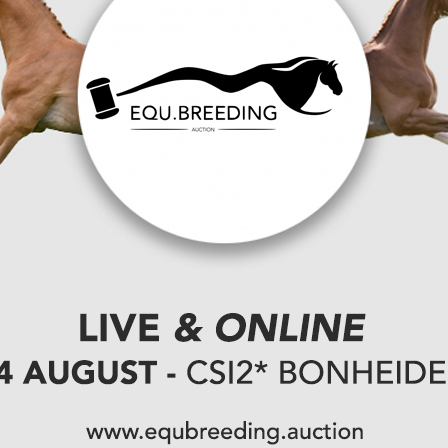
naar Pieter
ero hengst