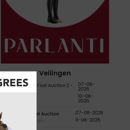
Veilingen
07-08-
KWPN Online Foal Auction 2 -
2026
2026
10-08-
foals
2026
07-08-2026
Bjorn Nagel Auction
11-08-2026
foals - youngsters