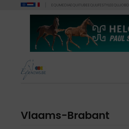
EQUMEDIA
EQUITUBE
EQULIFESTYLE
EQUJOB
D
Vlaams-Brabant