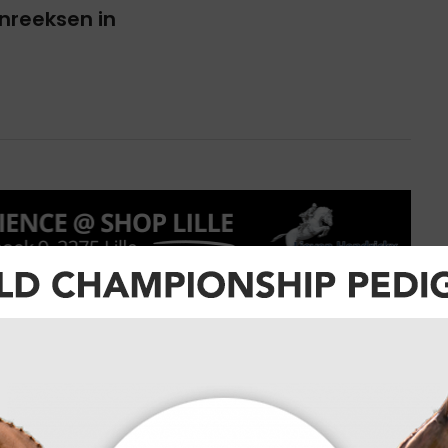
nreeksen in
g With