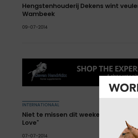
Hengstenhouderij Dekens wint veule
Wambeek
09-07-2014
INTERNATIONAAL
Niet te missen dit weekend: "Jumpin
Love"
07-07-2014