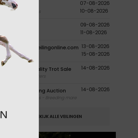
07-08-2026
Studutch
10-08-2026
foals - embryos
09-08-2026
PS Online
11-08-2026
foals
13-08-2026
Paardenveilingonline.com
15-08-2026
foals
14-08-2026
Ruislé Quality Trot Sale
foals - youngsters
14-08-2026
Equbreeding Auction
foals - embryos - Breeding mare
BEKIJK ALLE VEILINGEN