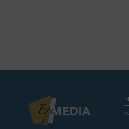
I
o
a