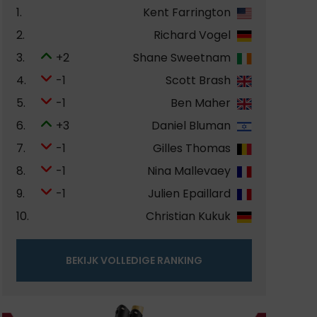
1.
Kent Farrington
2.
Richard Vogel
3.
+2
Shane Sweetnam
4.
-1
Scott Brash
5.
-1
Ben Maher
6.
+3
Daniel Bluman
7.
-1
Gilles Thomas
8.
-1
Nina Mallevaey
9.
-1
Julien Epaillard
10.
Christian Kukuk
BEKIJK VOLLEDIGE RANKING