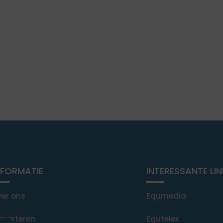
NFORMATIE
INTERESSANTE LI
ver ons
Equmedia
dverteren
Equtelex