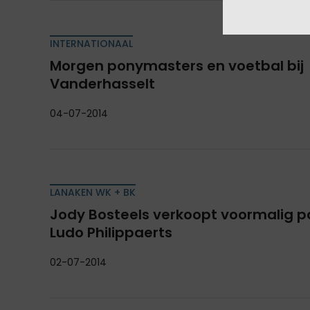
INTERNATIONAAL
Morgen ponymasters en voetbal bij
Vanderhasselt
04-07-2014
LANAKEN WK + BK
Jody Bosteels verkoopt voormalig 
Ludo Philippaerts
02-07-2014