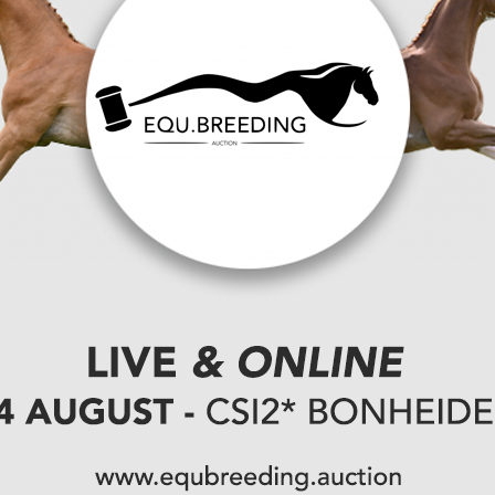
ampbuccy
ons Cup