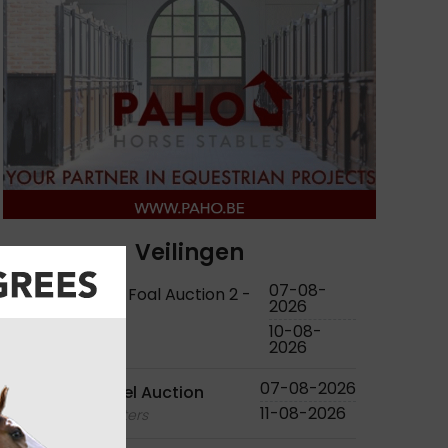
Veilingen
07-08-
KWPN Online Foal Auction 2 -
2026
2026
10-08-
foals
2026
07-08-2026
Bjorn Nagel Auction
11-08-2026
foals - youngsters