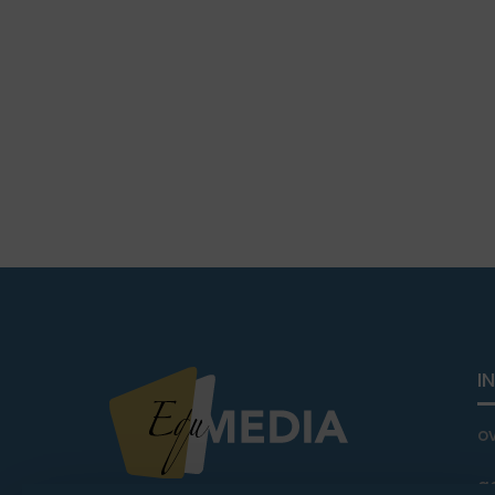
I
o
a