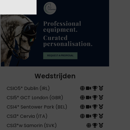
Wedstrijden
CSIO5* Dublin (IRL)
CSI5* GCT London (GBR)
CSI4* Sentower Park (BEL)
CSI3* Cervia (ITA)
CSI3*w Samorin (SVK)