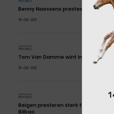
PROMO
Benny Naessens presteert in Auvers
19-08-2011
PROMO
Tom Van Damme wint in Arnas Ch
16-08-2011
PROMO
Belgen presteren sterk tijdens Nati
Bilbao