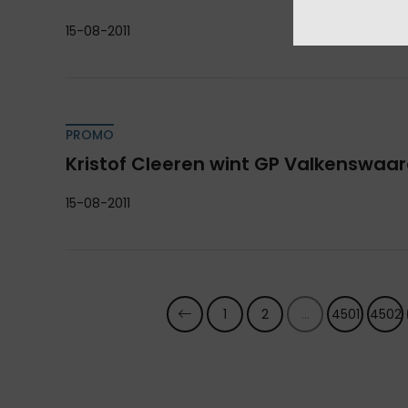
15-08-2011
PROMO
Kristof Cleeren wint GP Valkenswaa
15-08-2011
1
2
...
4501
4502