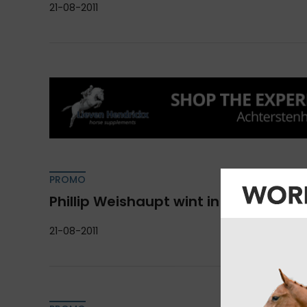
21-08-2011
PROMO
Phillip Weishaupt wint in Hachenbur
21-08-2011