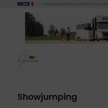
EQUMEDIA
EQUITUBE
EQULIFESTYLE
EQUJOB
D
showjumping