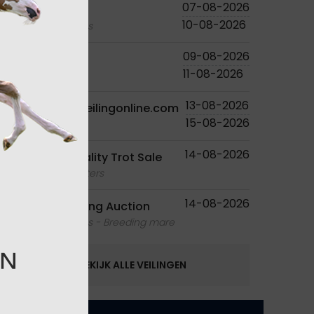
07-08-2026
Studutch
10-08-2026
foals - embryos
09-08-2026
PS Online
11-08-2026
foals
13-08-2026
Paardenveilingonline.com
15-08-2026
foals
14-08-2026
Ruislé Quality Trot Sale
foals - youngsters
14-08-2026
Equbreeding Auction
foals - embryos - Breeding mare
BEKIJK ALLE VEILINGEN