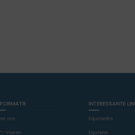
NFORMATIE
INTERESSANTE LI
ver ons
Equmedia
dverteren
Equtelex