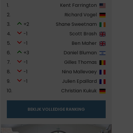
1.
Kent Farrington
2.
Richard Vogel
3.
+2
Shane Sweetnam
4.
-1
Scott Brash
5.
-1
Ben Maher
6.
+3
Daniel Bluman
7.
-1
Gilles Thomas
8.
-1
Nina Mallevaey
9.
-1
Julien Epaillard
10.
Christian Kukuk
BEKIJK VOLLEDIGE RANKING