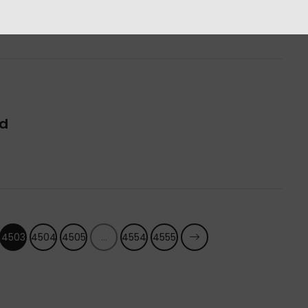
rd
4503
4504
4505
...
4554
4555