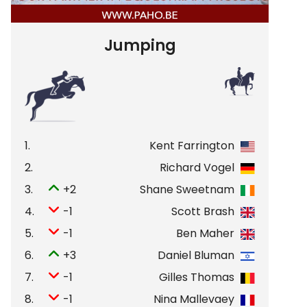
Jumping
1.
Kent Farrington
2.
Richard Vogel
3.
+2
Shane Sweetnam
4.
-1
Scott Brash
5.
-1
Ben Maher
6.
+3
Daniel Bluman
7.
-1
Gilles Thomas
8.
-1
Nina Mallevaey