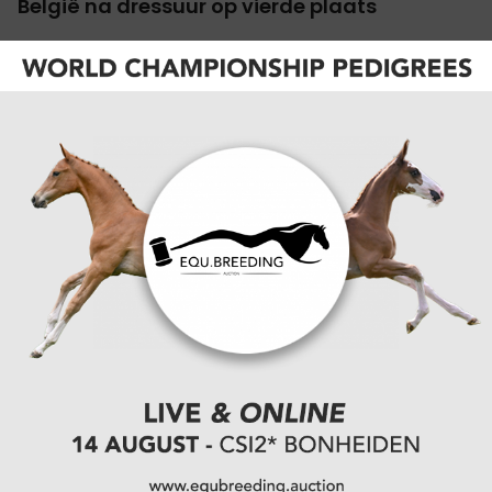
België na dressuur op vierde plaats
21-09-2018
4
5
6
7
8