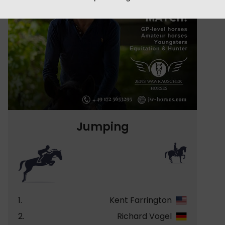
Jumping
1.
Kent Farrington
2.
Richard Vogel