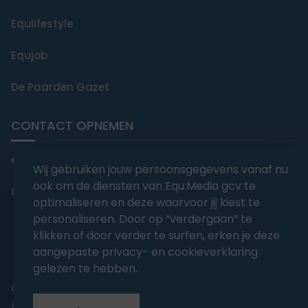
Equlifestyle
Equjob
De Paarden Gazet
CONTACT OPNEMEN
editorial@equmedia.be
Wij gebruiken jouw persoonsgegevens vanaf nu
ook om de diensten van Equ.Media gcv te
Langendamdreef 22 9880 Aalter België
optimaliseren en deze waarvoor jij kiest te
personaliseren. Door op “verdergaan” te
klikken of door verder te surfen, erken je deze
aangepaste privacy- en cookieverklaring
gelezen te hebben.
abonnementsvoorwaarden
Privacy
Algemene voorwaarden