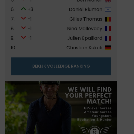
6.
+3
Daniel Bluman
7.
-1
Gilles Thomas
8.
-1
Nina Mallevaey
9.
-1
Julien Epaillard
10.
Christian Kukuk
BEKIJK VOLLEDIGE RANKING