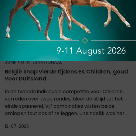
JUMPING INTERNATIONAAL
België knap vierde tijdens EK Children, goud
voor Duitsland
In de tweede individuele competitie voor Children,
verreden over twee rondes, bleef de strijd tot het
einde spannend. Vijf combinaties wisten beide
omlopen foutloos af te leggen. Uiteindelijk was het...
12-07-2025