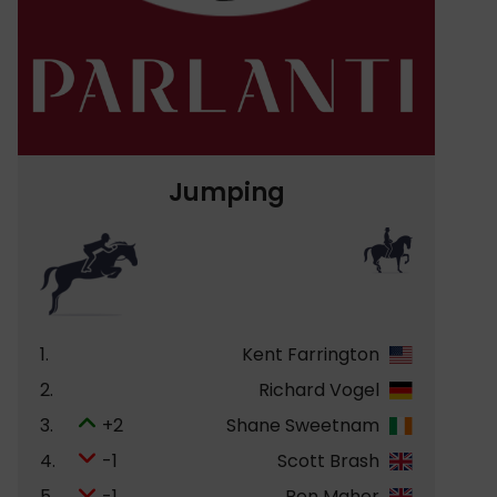
Jumping
1.
Kent Farrington
2.
Richard Vogel
3.
+2
Shane Sweetnam
4.
-1
Scott Brash
5.
-1
Ben Maher