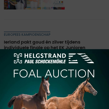
EUROPEES KAMPIOENSCHAP
Ierland pakt goud én zilver tijdens
individuele finale op het EK Junioren
Na de bronzen medaille voor de Junioren van team
België, werd deze namiddag de individuele finale op
het EK in Riesenbeck verreden. Met een voorsprong
van bijna twee punten mocht...
12-07-2025