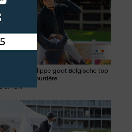
Charlotte Philippe gaat Belgische top
vijf voor in Courrière
15-07-2024