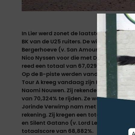
In Lier werd zonet de laatste rubriek van
BK van de U25 ruiters. De winst ging naar
Bergerhoeve (v. San Amour) naar een tot
Nico Nyssen voor die met Da Vinci (v. Vi
reed een totaal van 67,029% bij elkaar.
Op de B-piste werden vandaag nog versc
Tour A kreeg vandaag zijn Prix St. Georg
Naomi Nouwen. Zij rekende op de KWPN-ru
van 70,324% te rijden. Ze was de enige d
Jorinde Verwimp nam met Charmer (v. 
rekening. Zij kregen een totaal van 69
en Silent Gatano (v. Lord Leatherdale) 
totaalscore van 68,882%.