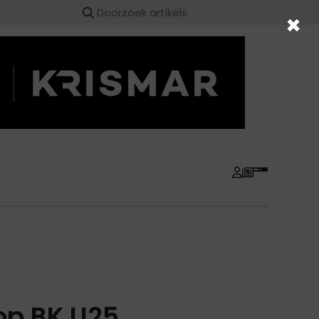
×
op BK U25