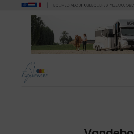
EQUMEDIA
EQUITUBE
EQULIFESTYLE
EQUJOB
D
Vandebor