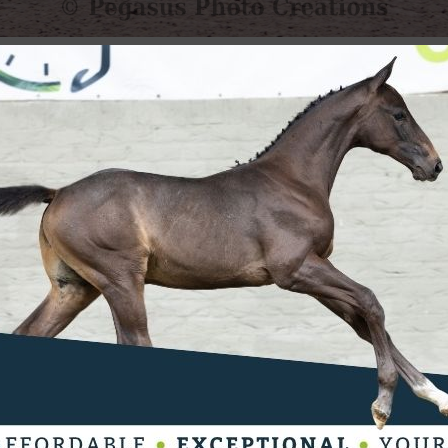
 de dag gereden: de Intermédiaire II van de
 Lore Vandeborne. Zij reed Ikke-pia vd
aal van 67,559%. Met deze score bleef ze
valdo) op de tweede plaats eindigde. Hij
hillende andere rubrieken verreden. De
es voorgeschoteld. De winst ging naar
in Frevo (v. Zizi Top) om naar een totaal
ie de 70,000% grens kon overschrijden.
Charmeur) de tweede plaats voor haar
,412% achter hun naam. Voor Numa Verberne
was er een derde plaats met een