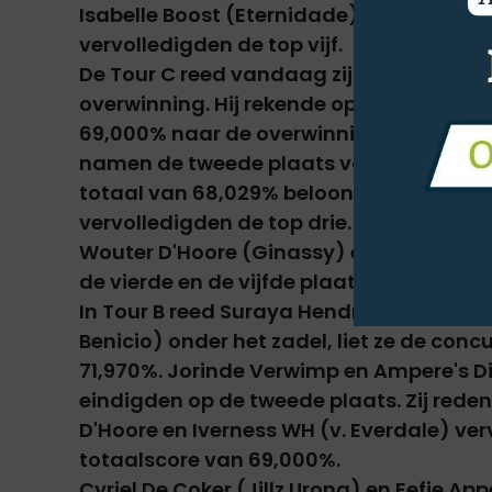
Isabelle Boost (Eternidade) en Tom Fran
vervolledigden de top vijf.
De Tour C reed vandaag zijn Intermédiai
overwinning. Hij rekende op Kryptonite v
69,000% naar de overwinning te rijden. 
namen de tweede plaats voor hun rekeni
totaal van 68,029% beloond. Kara Bosman
vervolledigden de top drie.
Wouter D'Hoore (Ginassy) en Isabel Cool
de vierde en de vijfde plaats.
In Tour B reed Suraya Hendrikx naar de o
Benicio) onder het zadel, liet ze de conc
71,970%. Jorinde Verwimp en Ampere's D
eindigden op de tweede plaats. Zij reden
D'Hoore en Iverness WH (v. Everdale) ver
totaalscore van 69,000%.
Cyriel De Coker (Jillz Urona) en Eefje 