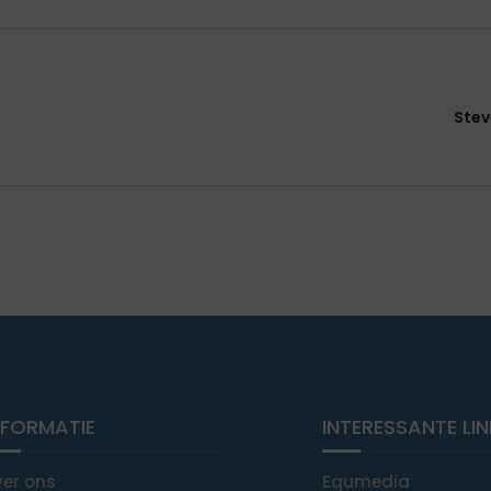
Stev
NFORMATIE
INTERESSANTE LI
ver ons
Equmedia