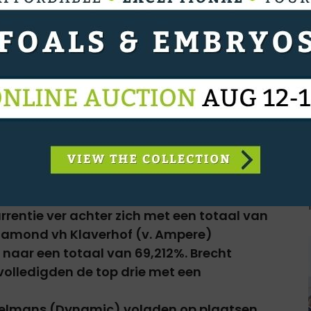
ckx (Petit Peau vh Bloemenhof)
re II en Sam Verheyden reed naar de
an de Perfoming Stables (v. Detroit) om in
Anne Ponsaerts en Carrera (v. United)
ng. Hun proef werd door de jury met een
 en Fiderprincess (v. Fidertanz)
 (Cheatodon) eindigden respectievelijk op
verwinning. Met de 7-jarige Benicia (v.
urrentie ver achter zich met een totaal van
iamond vh Klaverhof (v. Ampere)
 naar een totaal van 69,212%. Brecht
volledigden de top drie met een
Appelmans (Dynamic) volgden op plaatsen