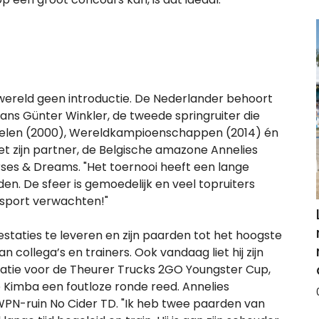
ereld geen introductie. De Nederlander behoort
Hans Günter Winkler, de tweede springruiter die
pelen (2000), Wereldkampioenschappen (2014) én
zijn partner, de Belgische amazone Annelies
orses & Dreams. "Het toernooi heeft een lange
den. De sfeer is gemoedelijk en veel topruiters
n sport verwachten!"
aties te leveren en zijn paarden tot het hoogste
 collega’s en trainers. Ook vandaag liet hij zijn
ificatie voor de Theurer Trucks 2GO Youngster Cup,
 Kimba een foutloze ronde reed. Annelies
WPN-ruin No Cider TD. "Ik heb twee paarden van