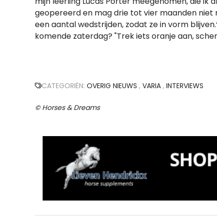
mijn leerling Lucas Porter meegenomen, die ik al l
geopereerd en mag drie tot vier maanden niet rij
een aantal wedstrijden, zodat ze in vorm blijven
komende zaterdag? "Trek iets oranje aan, schenk
CATEGORIËN:
OVERIG NIEUWS
,
VARIA
,
INTERVIEWS
© Horses & Dreams