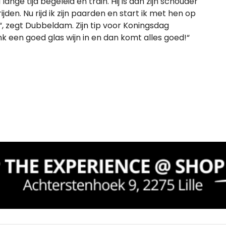
ange tijd begeleid en train. Hij is aan zijn schouder
den. Nu rijd ik zijn paarden en start ik met hen op
.“, zegt Dubbeldam. Zijn tip voor Koningsdag
 een goed glas wijn in en dan komt alles goed!“