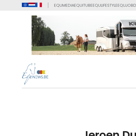
EQUMEDIA
EQUITUBE
EQULIFESTYLE
EQUJOB
D
Jeroen Du