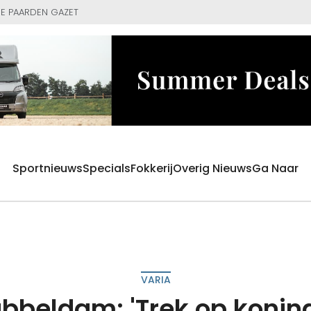
E PAARDEN GAZET
Sportnieuws
Specials
Fokkerij
Overig Nieuws
Ga Naar
VARIA
bbeldam: 'Trek op konin