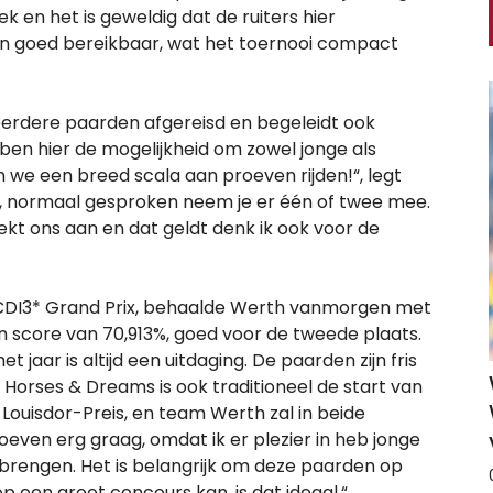
k en het is geweldig dat de ruiters hier
 zijn goed bereikbaar, wat het toernooi compact
rdere paarden afgereisd en begeleidt ook
ben hier de mogelijkheid om zowel jonge als
 we een breed scala aan proeven rijden!“, legt
der, normaal gesproken neem je er één of twee mee.
kt ons aan en dat geldt denk ik ook voor de
e CDI3* Grand Prix, behaalde Werth vanmorgen met
en score van 70,913%, goed voor de tweede plaats.
 jaar is altijd een uitdaging. De paarden zijn fris
" Horses & Dreams is ook traditioneel de start van
Louisdor-Preis, en team Werth zal in beide
roeven erg graag, omdat ik er plezier in heb jonge
 brengen. Het is belangrijk om deze paarden op
 op een groot concours kan, is dat ideaal.“