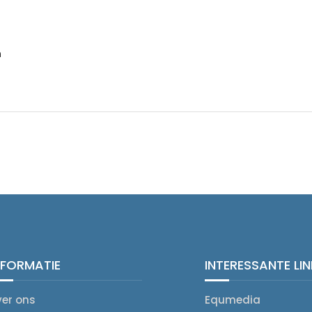
n
NFORMATIE
INTERESSANTE LI
ver ons
Equmedia