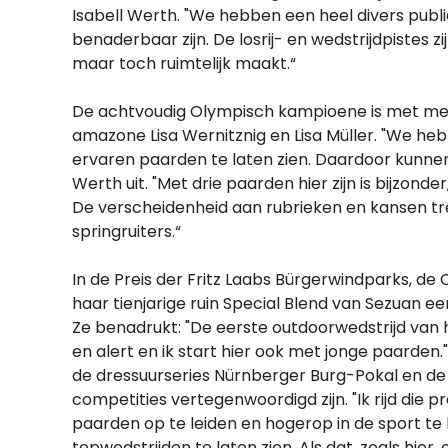
Isabell Werth. "We hebben een heel divers publie
benaderbaar zijn. De losrij- en wedstrijdpistes
maar toch ruimtelijk maakt.“
De achtvoudig Olympisch kampioene is met mee
amazone Lisa Wernitznig en Lisa Müller. "We heb
ervaren paarden te laten zien. Daardoor kunnen
Werth uit. "Met drie paarden hier zijn is bijzon
De verscheidenheid aan rubrieken en kansen tre
springruiters.“
In de Preis der Fritz Laabs Bürgerwindparks, d
haar tienjarige ruin Special Blend van Sezuan e
Ze benadrukt: "De eerste outdoorwedstrijd van het
en alert en ik start hier ook met jonge paarden.
de dressuurseries Nürnberger Burg-Pokal en de 
competities vertegenwoordigd zijn. "Ik rijd die p
paarden op te leiden en hogerop in de sport te
topwedstrijden te laten zien. Als dat, zoals hier,