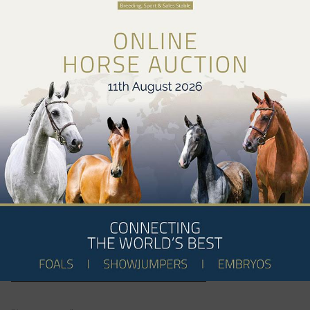
alle info over jumpingsms ?
www.jumpingsms.be
Hoogtepunten
do 16/7 : SMS Queenscup by LJ Leather + Girls
Night
vr 17/7 : Kwalificatie Kampioenschap van Deinze +
EQUTALK Live en Netwerk night
za 18/7 : finale Kampioenschap van Deinze + SMS
League en SMSClub Vip Night (met riders party)
zo 19/7 : Silver League
ma 20/7 : Pony classes + Belgian Elite Auction en
Fête des Belges
di 21/7 : Silver League Grand Prix + SMSClub
Ribbetjes middag
WEES ERBIJ en reserveer nu online ...