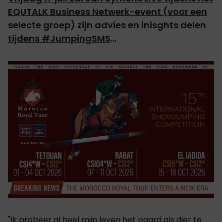
EQUTALK Business Netwerk-event (voor een
selecte groep) zijn advies en inisghts delen
tijdens #JumpingSMS
...
"Ik probeer al heel mijn leven het paard als dier te