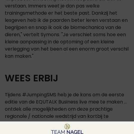
verstaan. Immers weet je dan pas welke
trainingsmethode er het beste past. Dankzij het
lesgeven heb ik de paarden beter leren verstaan en
begrijpen en snap ik ook de biomechanica van de
dieren," vertelt Symons. "Je verschiet soms hoe een
kleine aanpassing in de optoming of een kleine
verlegging van het been al een enorm groot verschil
kan maken."
WEES ERBIJ
Tijdens #JumpingSMS heb je de kans om de eerste
editie van de EQUTALK Business live mee te maken ...
ontdek alle mogelijkheden om deze prachtige
regionale / nationale wedstrijd van kortbij te
beleven!