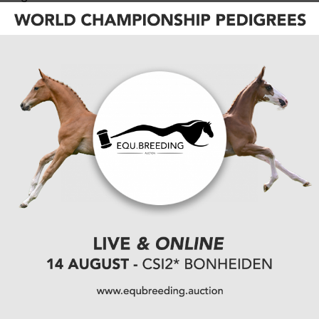
Ontdek hier de overige selecties
CATEGORIËN:
SPORTNIEUWS
,
SHOWJUMPING
,
EVENTING
,
OVERIG NIEUWS
,
VARIA
VORIGE
Marie De Koning wint hoofdrubriek VOR in
Turnhout!
VOLGENDE