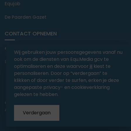
Equjob
De Paarden Gazet
CONTACT OPNEMEN
editorial@equmedia.be
Wij gebruiken jouw persoonsgegevens vanaf nu
ook om de diensten van Equ.Media gcv te
Langendamdreef 22 9880 Aalter België
optimaliseren en deze waarvoor jij kiest te
personaliseren. Door op “verdergaan” te
klikken of door verder te surfen, erken je deze
aangepaste privacy- en cookieverklaring
gelezen te hebben.
abonnementsvoorwaarden
Privacy
Algemene voorwaarden
Verdergaan
Copyrights 2026
EQU.MEDIA BV
. All Rights Reserved.
With
Love
from our team.