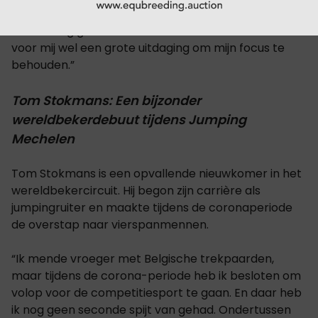
steunen. Fantastisch is het, maar zelfs bij de
verkenning gaan ze al uit hun dak. Dat maakt het
voor mij wel een grote uitdaging om mijn focus te
behouden.”
Tom Stokmans: Een bijzonder
wereldbekerdebuut tijdens Jumping
Mechelen
Tom Stokmans is een opvallende nieuwkomer in het
wereldbekercircuit. Hij begon zijn carrière als
jumpingruiter en maakte tijdens de coronaperiode
de overstap naar vierspanmennen.
“Ik mende vroeger met Belgische trekpaarden,
maar tijdens de corona-periode heb ik besloten om
volop voor de competitiesport te gaan. En daar heb
ik nog geen seconde spijt van gehad. Ondertussen