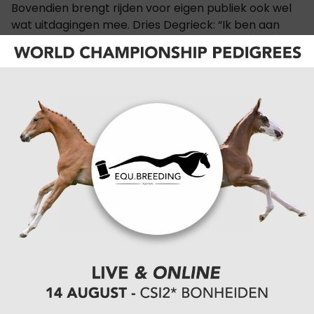
Bovendien brengt rijden voor eigen publiek ook wel
wat uitdagingen mee. Dries Degrieck: “Ik ben aan
mijn beste indoor seizoen ooit bezig. Zowel ik als mijn
paarden zijn nog jong, maar het extra jaartje
ervaring ten opzichte van 2023 maakt van ons echt
een sterker team. Ik won in Lyon en Stockholm zowel
de finale als de warm-up en wist iedereen die in
Mechelen aan de start komt al een te verslagen.
Maar, hoewel ik er enorm naar uitkijk om op
Vlaanderens Kerstjumping het beste van mezelf te
geven, weet ik dat het juist daar extra moeilijk zal
worden. Het publiek is er sowieso al enorm uitbundig.
Maar als je er als Belgische menner binnenrijdt lijkt
de tribune wel te ontploffen. De mensport wint aan
populariteit in ons land. En onze fans zijn ook erg
trouw en enthousiast. Letterlijk alle Belgische
menfans willen in de Nekkerhal aanwezig zijn en van
zich laten horen. Daarnaast heb ook een uitgebreide
vriendenkring die me elk jaar in grote getalen komt