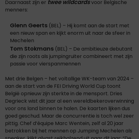
twee wildcards
Daarnaast zijn er
voor Belgische
menners:
Glenn Geerts
(BEL) – Hij komt aan de start met
een nieuw span en kijkt enorm uit naar de sfeer in
Mechelen
Tom Stokmans
(BEL) – De ambitieuze debutant
die zijn roots als jumpingruiter combineert met zijn
passie voor vierspanmennen
Met drie Belgen – het voltallige WK-team van 2024 –
aan de start van de FEI Driving World Cup toont
België opnieuw zijn sterkte in de mensport. Dries
Degrieck wist dit jaar al een wereldbekeroverwinning
voor ons land binnen te halen. De kaarten lijken dus
goed geschud. Maar de concurrentie is toch wel zeer
pittig. Chef d’équipe Marc Wentein, zelf al 20 jaar
betrokken bij het mennen op Jumping Mechelen als
speaker, kijkt alvast reikhalzend uit naar dit jaar: “De