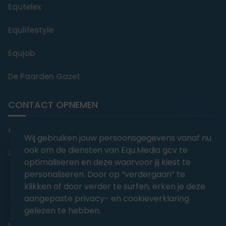
Equtelex
Equlifestyle
Equjob
De Paarden Gazet
CONTACT OPNEMEN
editorial@equmedia.be
Wij gebruiken jouw persoonsgegevens vanaf nu
ook om de diensten van Equ.Media gcv te
Langendamdreef 22 9880 Aalter België
optimaliseren en deze waarvoor jij kiest te
personaliseren. Door op “verdergaan” te
klikken of door verder te surfen, erken je deze
aangepaste privacy- en cookieverklaring
gelezen te hebben.
abonnementsvoorwaarden
Privacy