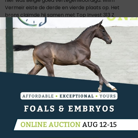
hier was België goed vertegenwoordigd. Wilm
Vermeir eiste de derde en vierde plaats op. Het
brons claimde hij samen met Top Invest 313 Z
(Thunder van de Zuuthoeve). Met d'Amour JMG Z
(Dieu-Merci van T&L) eindigde hij net naast het
podium. Ook plaats 5 was voor een Belg, namelijk
voor Vicky van Donck. Zij vertrouwde op Jolika du
Bois de Goesnes (Bazooka de Hus).
De winst was weggelegd voor Britt Schuttelaar. In
het zadel van Calindra 2 (Cornet Obolensky) snelde
ze naar de overwinning. Plaats 2 was voor John
Steeghs met Gomez (Eldorado van de Zeshoek).
Dankzij deze 2 ruiters gingen zowel goud als zilver
naar Nederland.
De CSI1* 1.30m rubriek werd gewonnen door Leon
Thijssen. In het zadel van Chablis (Casago II) snelde
hij naar de overwinning. De tweede plaats was voor