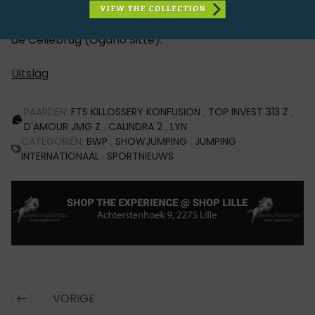
Filippa Enmark met Naomi JJ (Highway TN). Meshari
Alharbi eindigde op de derde plaats met Odelie van
de Celiebrug (Ogano Sitte).
Uitslag
PAARDEN:
FTS KILLOSSERY KONFUSION
,
TOP INVEST 313 Z
,
D'AMOUR JMG Z
,
CALINDRA 2
,
LYN
CATEGORIËN:
BWP
,
SHOWJUMPING
,
JUMPING
INTERNATIONAAL
,
SPORTNIEUWS
VORIGE