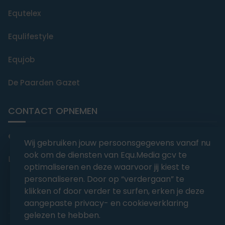
Equtelex
Equlifestyle
Equjob
De Paarden Gazet
CONTACT OPNEMEN
editorial@equmedia.be
Wij gebruiken jouw persoonsgegevens vanaf nu
ook om de diensten van Equ.Media gcv te
Langendamdreef 22 9880 Aalter België
optimaliseren en deze waarvoor jij kiest te
personaliseren. Door op “verdergaan” te
klikken of door verder te surfen, erken je deze
aangepaste privacy- en cookieverklaring
gelezen te hebben.