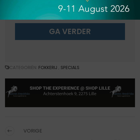
equitube
Onbeperkt toegang tot alle videocontent
GA VERDER
CATEGORIËN:
FOKKERIJ
,
SPECIALS
VORIGE