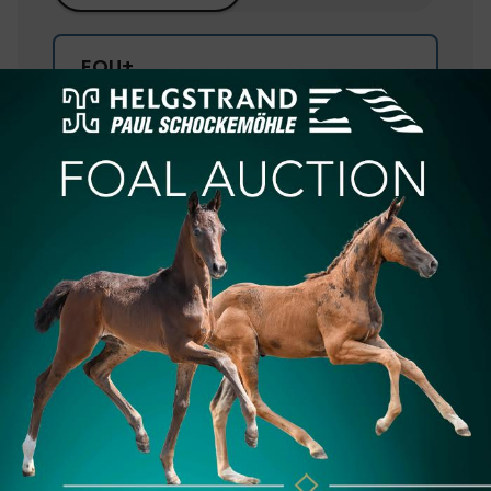
EQU+
BEST
EQU+ / de Paarden
gazet
VALUE
de Paarden gazet
€5,50/
maand
OF
€55,00/
jaar
Onbeperkt toegang tot alle digitale content
van equnews
Onbeperkt toegang tot de trainingen van