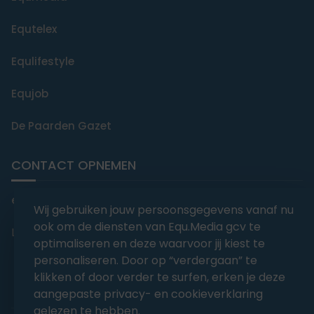
Equtelex
Equlifestyle
Equjob
De Paarden Gazet
CONTACT OPNEMEN
editorial@equmedia.be
Wij gebruiken jouw persoonsgegevens vanaf nu
ook om de diensten van Equ.Media gcv te
Langendamdreef 22 9880 Aalter België
optimaliseren en deze waarvoor jij kiest te
personaliseren. Door op “verdergaan” te
klikken of door verder te surfen, erken je deze
aangepaste privacy- en cookieverklaring
gelezen te hebben.