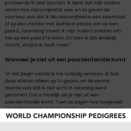
probeerde ik veel sporten. Ik denk dat mijn ouders
wisten hoe risicovrijend ik was, en ze gaven de
voorkeur aan dat ik die risicovrijheid in een zwembad
of op een zachte mat leefde in plaats van op een
paard. Jarenlang moest ik mijn ouders smeken om
me op een paard te laten. En toen ik dat eindelijk
mocht, stopte ik nooit meer."
Wanneer je niet uit een paardenfamilie komt
"In het begin voelde ik me volledig verloren. Ik had
deze atleten alleen op tv gezien, en de eerste
reactie was dat ik niet echt in rekening werd
genomen. Dat is moeilijk als je niet uit een
paardenfamilie komt. Toen ze zagen hoe toegewijd
en enthousiast ik over de sport was, gingen ze open
en verwelkomden me."