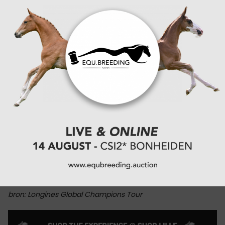
CATEGORIËN:
SHOWJUMPING
,
REPORTAGE
,
SPECIALS
bron: Longines Global Champions Tour