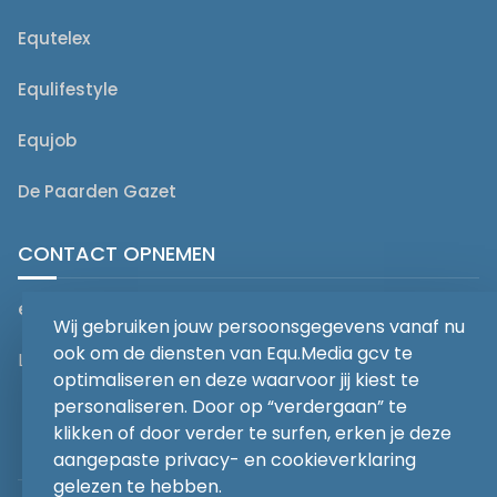
Equtelex
Equlifestyle
Equjob
De Paarden Gazet
CONTACT OPNEMEN
editorial@equmedia.be
Wij gebruiken jouw persoonsgegevens vanaf nu
ook om de diensten van Equ.Media gcv te
Langendamdreef 22 9880 Aalter België
optimaliseren en deze waarvoor jij kiest te
personaliseren. Door op “verdergaan” te
klikken of door verder te surfen, erken je deze
aangepaste privacy- en cookieverklaring
gelezen te hebben.