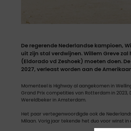
De regerende Nederlandse kampioen, Wil
uit zijn stal verdwijnen. Willem Greve za
(Eldorado vd Zeshoek) moeten doen. De 
2027, verleast worden aan de Amerikaan
Momenteel is Highway al aangekomen in Welli
Grand Prix competities van Rotterdam in 2023, 
Wereldbeker in Amsterdam.
Het paar vertegenwoordigde ook de Nederlands
Milaan. Vorig jaar tekende het duo voor winst i