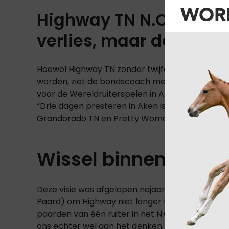
Highway TN N.O.P. naar 
verlies, maar de juiste
Hoewel Highway TN zonder twijfel het meest s
worden, ziet de bondscoach meer potentie in G
voor de Wereldruiterspelen in Aken van dit jaar.
“Drie dagen presteren in Aken is niet voor el
Grandorado TN en Pretty Woman net dat beetje
Wissel binnen het N.
Deze visie was afgelopen najaar ook de reden v
Paard) om Highway niet langer te ondersteunen 
paarden van één ruiter in het N.O.P.-traject is te
ons echter wel aan het denken. Precies op dat