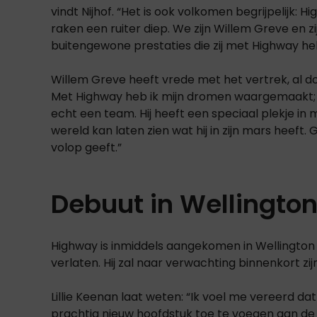
vindt Nijhof. “Het is ook volkomen begrijpelijk:
raken een ruiter diep. We zijn Willem Greve en 
buitengewone prestaties die zij met Highway h
Willem Greve heeft vrede met het vertrek, al doet
Met Highway heb ik mijn dromen waargemaakt; h
echt een team. Hij heeft een speciaal plekje in m
wereld kan laten zien wat hij in zijn mars heeft.
volop geeft.”
Debuut in Wellingto
Highway is inmiddels aangekomen in Wellington 
verlaten. Hij zal naar verwachting binnenkort z
Lillie Keenan laat weten: “Ik voel me vereerd da
prachtig nieuw hoofdstuk toe te voegen aan de 