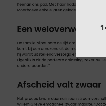
Keenan ons pad. Met haar hadden we al een ui
Moerhoeve enkele jaren geleden.”
Een weloverwogen be
De familie Nijhof nam de tijd om de lease-optie t
komt bij een amazone uit de mondiale top 30 tere
hij wordt uitstekend verzorgd en kan na de leas
Eigenlijk is dit de perfecte oplossing, zeker n
andere paarden.”
Afscheid valt zwaar
Het proces kwam daarna in een stroomversnell
Willem Greve emotioneel zwaar maakte. “Dat zeg