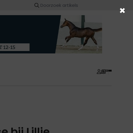
×
bij Lillie