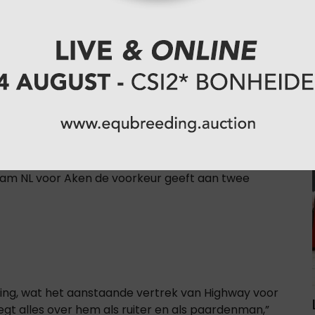
tstekende band sinds de verkoop van Opium JW vd
sluit
e overwegen, maar ging uiteindelijk akkoord. “Hij
cht. Hij hoeft daar niet het eerste paard te zijn,
eperiode snel weer terugkeren voor de fokkerij.
u Team NL voor Aken de voorkeur geeft aan twee
ing, wat het aanstaande vertrek van Highway voor
t alles over hem als ruiter en als paardenman,”