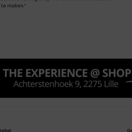
s te maken.”
Doha!
Qa