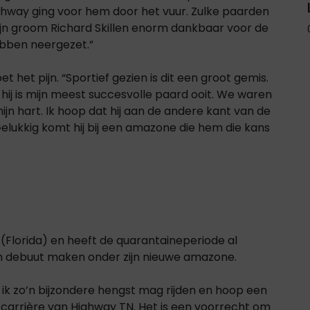
 Highway ging voor hem door het vuur. Zulke paarden
zijn groom Richard Skillen enorm dankbaar voor de
ebben neergezet.”
 het pijn. “Sportief gezien is dit een groot gemis.
ij is mijn meest succesvolle paard ooit. We waren
ijn hart. Ik hoop dat hij aan de andere kant van de
 Gelukkig komt hij bij een amazone die hem die kans
n
(Florida) en heeft de quarantaineperiode al
ijn debuut maken onder zijn nieuwe amazone.
t ik zo’n bijzondere hengst mag rijden en hoop een
carrière van Highway TN. Het is een voorrecht om