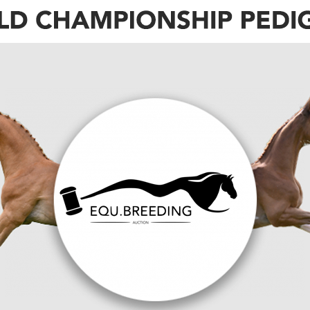
Lillie Keenan: ‘Een
 stap’
uccesvolle paard van Willem Greve genoemd mag
randorado TN en Pretty Woman van 't Paradijs
 “Dat begrijp ik,” aldus mede-eigenaar Henk Nijhof.
k paard weggelegd. Qua vermogen hebben
 extra.”
O.P.
oor de Stichting N.O.P. (Nederlands Olympiade
en zijn plek af te staan aan Pretty Woman. “Drie
 veel, dat snappen we,” legt Nijhof uit. “Het zette
 moment kruiste de Amerikaanse topamazone Lillie