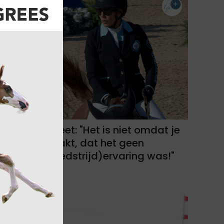
Gudrun Patteet: "Het is niet omdat je
een fout maakt, dat het geen
positieve (wedstrijd)ervaring was!"
08-08-2026