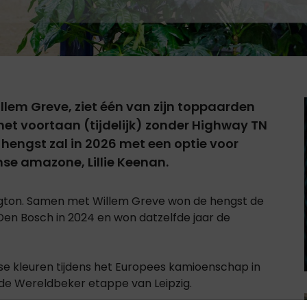
lem Greve, ziet één van zijn toppaarden
l het voortaan (tijdelijk) zonder Highway TN
hengst zal in 2026 met een optie voor
se amazone, Lillie Keenan.
ngton. Samen met Willem Greve won de hengst de
Den Bosch in 2024 en won datzelfde jaar de
e kleuren tijdens het Europees kamioenschap in
n de Wereldbeker etappe van Leipzig.