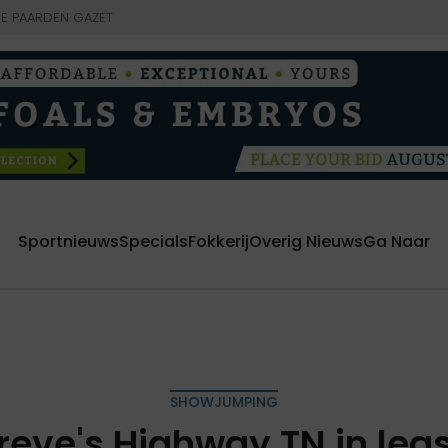
E PAARDEN GAZET
Sportnieuws
Specials
Fokkerij
Overig Nieuws
Ga Naar
SHOWJUMPING
eve's Highway TN in lease 