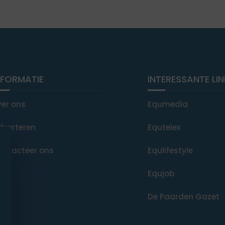
NFORMATIE
INTERESSANTE LI
ver ons
Equmedia
dverteren
Equtelex
ontacteer ons
Equlifestyle
Equjob
De Paarden Gazet