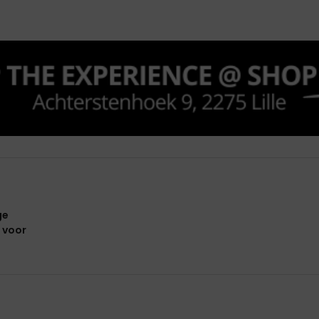
ge
 voor