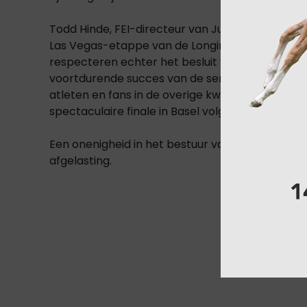
Todd Hinde, FEI-directeur van Jumping, zei: “We 
Las Vegas-etappe van de Longines FEI Jumpin
respecteren echter het besluit van het organise
voortdurende succes van de serie te garandere
atleten en fans in de overige kwalificaties. We 
spectaculaire finale in Basel volgend jaar.”
Een onenigheid in het bestuur van de reeds jare
afgelasting.