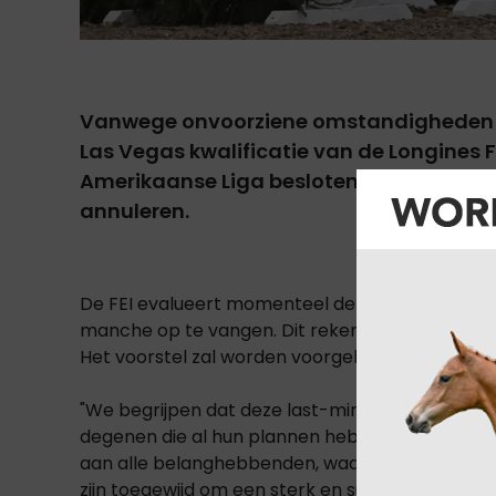
Vanwege onvoorziene omstandigheden h
Las Vegas kwalificatie van de Longines
Amerikaanse Liga besloten het evenemen
annuleren.
De FEI evalueert momenteel de situatie en zal
manche op te vangen. Dit rekening houdend met
Het voorstel zal worden voorgelegd aan het FEI-
"We begrijpen dat deze last-minute annulering on
degenen die al hun plannen hebben gemaakt o
aan alle belanghebbenden, waaronder ruiters, o
zijn toegewijd om een sterk en succesvol serie vo