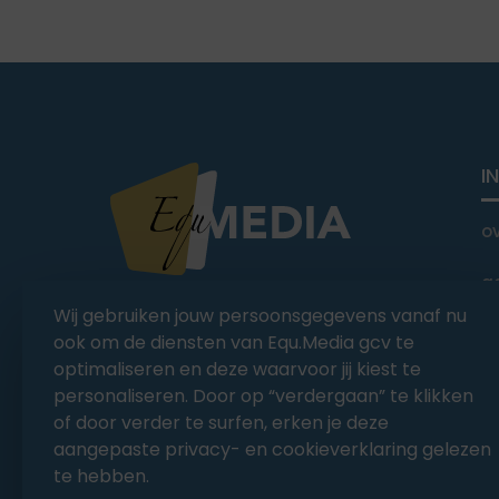
I
o
a
You Ride it We Write it,
Wij gebruiken jouw persoonsgegevens vanaf nu
Equestrian news
C
ook om de diensten van Equ.Media gcv te
optimaliseren en deze waarvoor jij kiest te
personaliseren. Door op “verdergaan” te klikken
of door verder te surfen, erken je deze
aangepaste privacy- en cookieverklaring gelezen
te hebben.