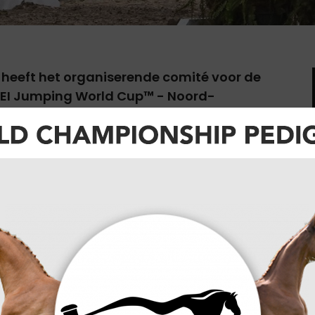
eeft het organiserende comité voor de
 FEI Jumping World Cup™ - Noord-
t voor het seizoen 2024-2025 te
 een voorstel voorbereiden om de missende
 de kalender, sport- en commerciële implicaties.
bestuur voor hun definitieve beslissing.
gelukkig is en mogelijk van invloed kan zijn op
m te komen. We bieden onze oprechte excuses
fficials, sponsors en fans, voor enig ongemak en
oruit te gaan." klinkt het