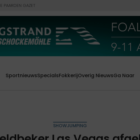
E PAARDEN GAZET
Sportnieuws
Specials
Fokkerij
Overig Nieuws
Ga Naar
SHOWJUMPING
eldbeker Las Vegas afgel