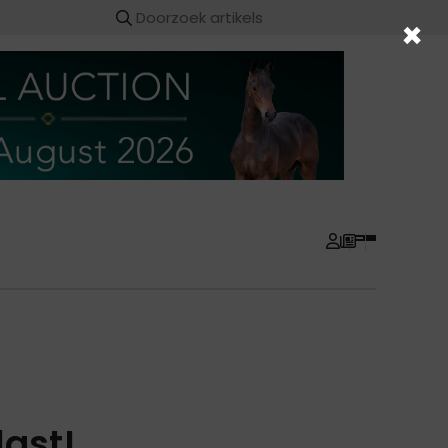
×
ast!