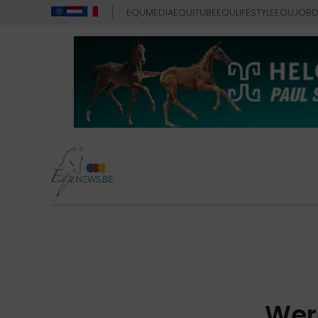
EQUMEDIA
EQUITUBE
EQULIFESTYLE
EQUJOB
D
Wer