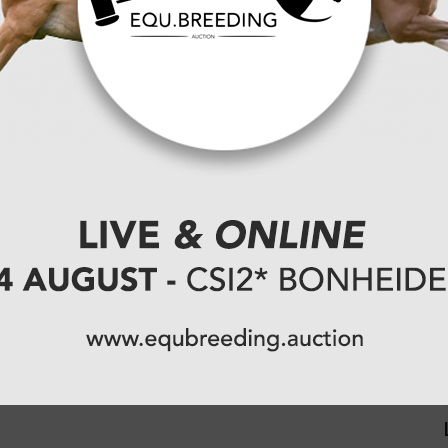
zijn diep teleurgesteld over de annulering van de
g World Cup™ Noord-Amerikaanse Liga. We
rende comité en onze prioriteit is nu om het
n, waarbij we topniveauwedstrijden bieden voor
kijken uit naar een spannend seizoen en een
nlange organisatie is de oorzaak van de