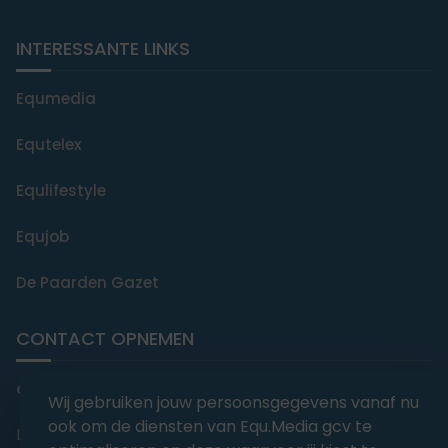
INTERESSANTE LINKS
Equmedia
Equtelex
Equlifestyle
Equjob
De Paarden Gazet
CONTACT OPNEMEN
editorial@equmedia.be
Wij gebruiken jouw persoonsgegevens vanaf nu
ook om de diensten van Equ.Media gcv te
Langendamdreef 22 9880 Aalter België