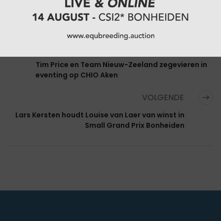
VORIGE
Tim Price en Team Nieuw-Zeeland zegevieren in
eventing op CHIO Aken
VOLGENDE
Lars Kersten houdt Louise van Laer van winst in
Small Grand Prix Bonheiden