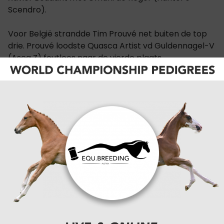
Scendro).
Voor België strandde Tim Prouvé net buiten de top
drie. Prouvé loodste Quasca Artist vd Guldennagel-V
(Asca Z) foutloos naar de vierde plaats.
Net buiten de top vijf plaatste ook Anthony Wellens
zich in de prijzen. Wellens sprong met de achtjarige
Razzia de Regor (Gino H) foutloos naar de zesde
plaats.
uitslag
CATEGORIËN:
SPORTNIEUWS
,
SHOWJUMPING