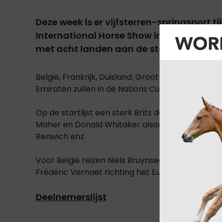
Deze week is er vijfsterren-springsport t
International Horse Show in Hickstead. V
met acht landen aan de start.
België, Frankrijk, Duisland, Groot-Brittannië, I
Emiraten zullen in de Nations Cup een team aan
Op de startlijst een sterk Brits deelnemersvel
Maher en Donald Whitaker alsook John Whitake
Renwich enz.
Voor België reizen Niels Bruynseels, Olivier Phi
Frédéric Vernaet richting het Europese eiland.
Deelnemerslijst