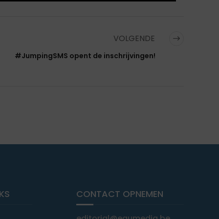
VOLGENDE
#JumpingSMS opent de inschrijvingen!
NKS
CONTACT OPNEMEN
editorial@equmedia.be