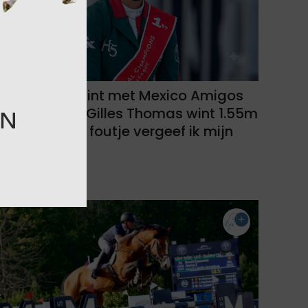
Zoe Conter wint met Mexico Amigos
GCL Londen! Gilles Thomas wint 1.55m
ranking! "Dat foutje vergeef ik mijn
partner..."
07-08-2026