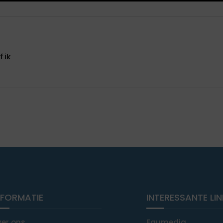
 ik
NFORMATIE
INTERESSANTE LI
ver ons
Equmedia