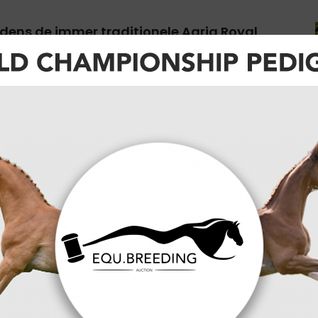
ijdens de immer traditionele Agria Royal
rijdag staat de Landenprijs er centraal
erland, Nederland, Zweden en de Verenigde Arabische
 de start hebben.
d met Don Europees (team) medaille winnaars, Ben
r, Robert Whitaker, Matthew Sampson, Laura
lippaerts, Roy Van Beek, Annelies Vorsselmans en