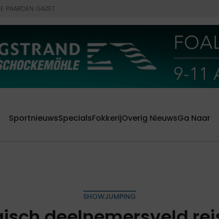
E PAARDEN GAZET
Sportnieuws
Specials
Fokkerij
Overig Nieuws
Ga Naar
SHOWJUMPING
gisch deelnemersveld reis