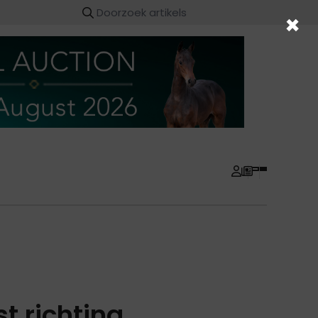
×
t richting