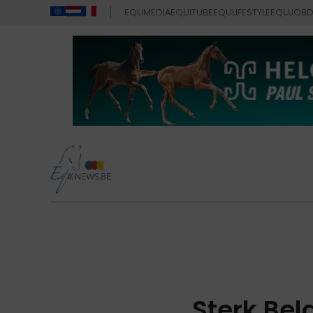
EQUMEDIA
EQUITUBE
EQULIFESTYLE
EQUJOB
D
Sterk Bel