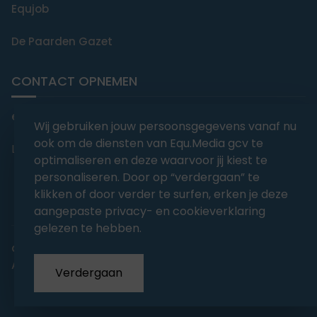
Equjob
De Paarden Gazet
CONTACT OPNEMEN
editorial@equmedia.be
Wij gebruiken jouw persoonsgegevens vanaf nu
ook om de diensten van Equ.Media gcv te
Langendamdreef 22 9880 Aalter België
optimaliseren en deze waarvoor jij kiest te
personaliseren. Door op “verdergaan” te
klikken of door verder te surfen, erken je deze
aangepaste privacy- en cookieverklaring
gelezen te hebben.
abonnementsvoorwaarden
Privacy
Algemene voorwaarden
Verdergaan
Copyrights 2026
EQU.MEDIA BV
. All Rights Reserved.
With
Love
from our team.