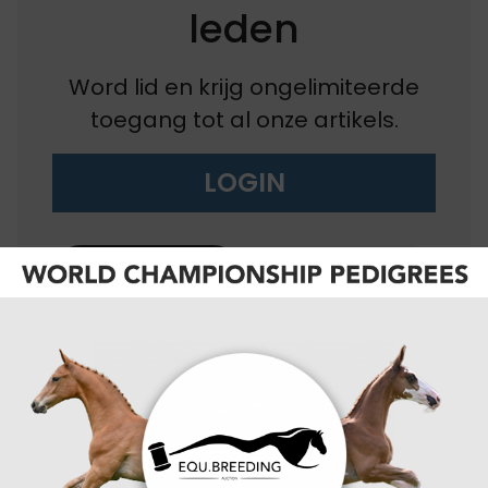
leden
Word lid en krijg ongelimiteerde
toegang tot al onze artikels.
LOGIN
abonneren
koop
EQU+
BEST
EQU+ / de Paarden
gazet
VALUE