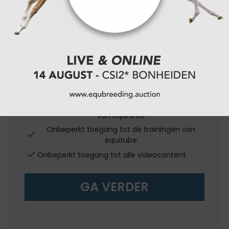
de Paarden gazet
€5,50/
maand
OF
€55,00/
jaar
Onbeperkt toegang tot alle digitale content
van equnews
Onbeperkt toegang tot de trainingen van
equitube
Onbeperkt toegang tot alle videocontent
GA VERDER