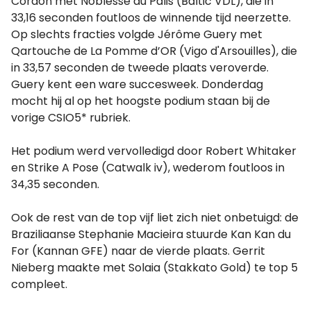
Cordon met Noblesse du Palis (Baltic VDL), die in
33,16 seconden foutloos de winnende tijd neerzette.
Op slechts fracties volgde Jérôme Guery met
Qartouche de La Pomme d’OR (Vigo d'Arsouilles), die
in 33,57 seconden de tweede plaats veroverde.
Guery kent een ware succesweek. Donderdag
mocht hij al op het hoogste podium staan bij de
vorige CSIO5* rubriek.
Het podium werd vervolledigd door Robert Whitaker
en Strike A Pose (Catwalk iv), wederom foutloos in
34,35 seconden.
Ook de rest van de top vijf liet zich niet onbetuigd: de
Braziliaanse Stephanie Macieira stuurde Kan Kan du
For (Kannan GFE) naar de vierde plaats. Gerrit
Nieberg maakte met Solaia (Stakkato Gold) te top 5
compleet.