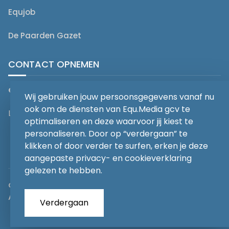
Equjob
De Paarden Gazet
CONTACT OPNEMEN
editorial@equmedia.be
Wij gebruiken jouw persoonsgegevens vanaf nu
ook om de diensten van Equ.Media gcv te
Langendamdreef 22 9880 Aalter België
optimaliseren en deze waarvoor jij kiest te
personaliseren. Door op “verdergaan” te
klikken of door verder te surfen, erken je deze
aangepaste privacy- en cookieverklaring
gelezen te hebben.
abonnementsvoorwaarden
Privacy
Algemene voorwaarden
Verdergaan
Copyrights 2026
EQU.MEDIA BV
. All Rights Reserved.
With
Love
from our team.