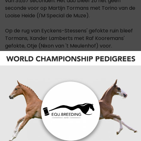
van 35,67 seconden. Het duo bleef zo net geen
seconde voor op Martijn Tormans met Torino van de
Looise Heide (I'M Special de Muze).
Op de rug van Eyckens-Stessens' gefokte ruin bleef
Tormans, Xander Lamberts met Raf Kooremans'
gefokte, Otje (Nixon van 't Meulenhof) voor.
Net buiten de top drie volgde louis Wauters. Wauters
noteerde als eerste een foutloze barrage met
Toronto Castanoo (Cornet Obolensky). Op de rug
van Thia (Nixon van 't Meulenhof) vervolledigde Jan
Stoffelen de top vijf.
uitslag
PAARDEN:
TOUCH OF CHILLI
CATEGORIËN:
SPORTNIEUWS
,
SHOWJUMPING
,
JUMPING
MECHELEN