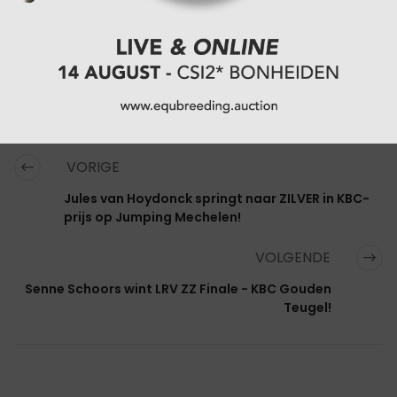
VORIGE
Jules van Hoydonck springt naar ZILVER in KBC-
prijs op Jumping Mechelen!
VOLGENDE
Senne Schoors wint LRV ZZ Finale - KBC Gouden
Teugel!