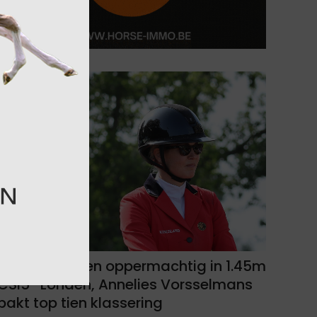
Sanne Thijssen oppermachtig in 1.45m
CSI5* Londen, Annelies Vorsselmans
pakt top tien klassering