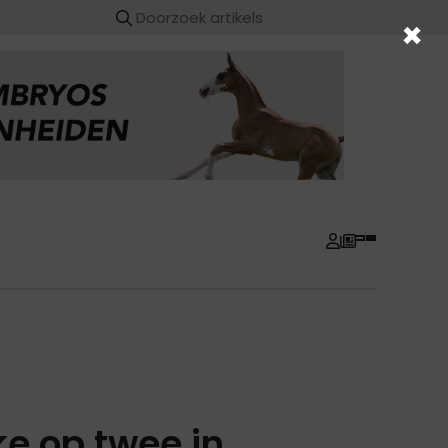
×
e op twee in