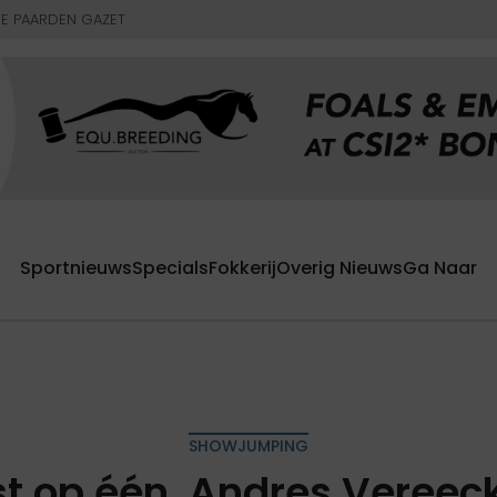
E PAARDEN GAZET
Sportnieuws
Specials
Fokkerij
Overig Nieuws
Ga Naar
SHOWJUMPING
st op één, Andres Vereeck