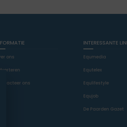
NFORMATIE
INTERESSANTE LI
ver ons
Equmedia
dverteren
Equtelex
ontacteer ons
Equlifestyle
Equjob
De Paarden Gazet