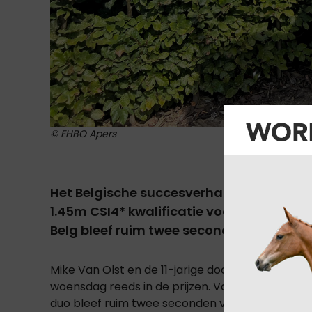
© EHBO Apers
Het Belgische succesverhaal zet zich ve
1.45m CSI4* kwalificatie voor de Grote Pr
Belg bleef ruim twee seconden voor op A
Mike Van Olst en de 11-jarige dochter van Comm
woensdag reeds in de prijzen. Vandaag plaatste
duo bleef ruim twee seconden voor op Andres V