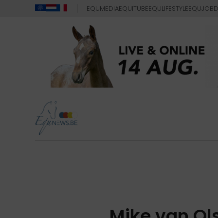
EQUMEDIA
EQUITUBE
EQULIFESTYLE
EQUJOB
D
Mike van Ol