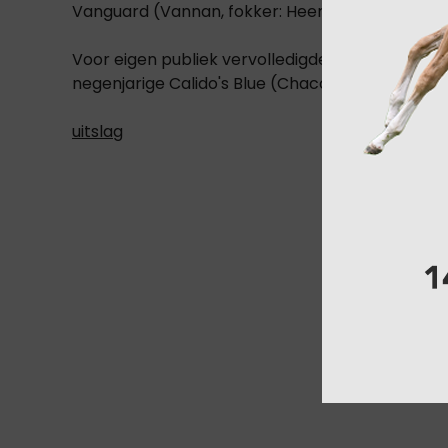
Vanguard (Vannan, fokker: Heemskerk BV).
Voor eigen publiek vervolledigde Clara Blau de 
negenjarige Calido's Blue (Chacoon Blue).
uitslag