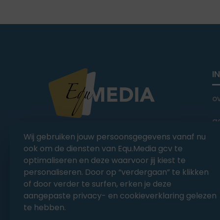
I
o
a
You Ride it We Write it,
Wij gebruiken jouw persoonsgegevens vanaf nu
Equestrian news
C
ook om de diensten van Equ.Media gcv te
optimaliseren en deze waarvoor jij kiest te
personaliseren. Door op “verdergaan” te klikken
of door verder te surfen, erken je deze
aangepaste privacy- en cookieverklaring gelezen
te hebben.