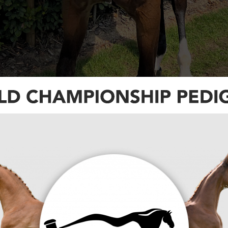
rder op de graspiste van Hamburg. In de
ijs sprong Mike van Olst naar de winst. De
ndres Vereecke.
e Il Faut (fokker: Odth nv.) sprongen op
 het paar de kers op de taart met proefwinst. Het
ereecke en de negenjarige Zangersheide-ruin,