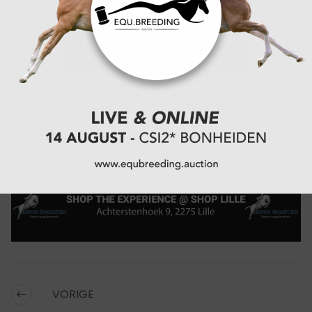
won in 41,94 seconden. Cedric De Vleeschauwer
legde met Taurrielle (Oxo van de Mispelaere) beslag
op de tweede plaats met vier strafpunten in 35,62
seconden, terwijl Arthur De Bruycker met Tamina
van de Faunushoeve (Pegase van't Ruytershof)
derde werd na zeven strafpunten in 49,47
seconden.
PAARDEN:
TAMINA VAN DE FAUNUSHOEVE
CATEGORIËN:
SPORTNIEUWS
,
SHOWJUMPING
VORIGE