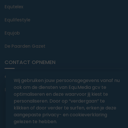
Equtelex
Equlifestyle
Equjob
De Paarden Gazet
CONTACT OPNEMEN
editorial@equmedia.be
Wij gebruiken jouw persoonsgegevens vanaf nu
ook om de diensten van Equ.Media gcv te
Langendamdreef 22 9880 Aalter België
optimaliseren en deze waarvoor jij kiest te
personaliseren. Door op “verdergaan” te
klikken of door verder te surfen, erken je deze
aangepaste privacy- en cookieverklaring
gelezen te hebben.