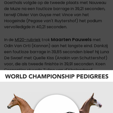
Goethals volgde op de tweede plaats met Nouveau
de Muze na een foutloze barrage in 39,21 seconden,
terwijl Olivier Van Guyse met Vince van het
Hoogeinde (Pegase van't Ruytershof) het podium
vervolledigde in 40,21 seconden.
Maarten Pauwels
In de
M120-rubriek
trok
met
Odin Van Orti (Kannan) aan het langste eind. Dankzij
een foutloze barrage in 39,85 seconden bleef hij Luna
De Swaef met Quelle Kiss (Anakin van Schuttershof)
voor, die als tweede finishte in 39,91 seconden. Koen
Cerpentier stuurde Tulipe van d'Abelendreef
(Emerald van't Ruytershof) naar de derde plaats in
41,94 seconden.
De overwinning in de
Z130-rubriek
ging naar
Christophe Noens
, die met Onort DC - DM (Elvis
ter Putte) als enige foutloos bleef in de barrage en