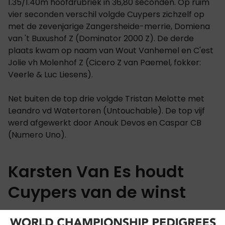
1.35/1.40m hoofdrubriek in 36,80 seconden. Op ruim
vier seconden verschil volgde Cuypers zichzelf op
met de zevenjarige Zangersheide-merrie, Domiena
van 't Buxushof Z (Dominator 2000 Z). De derde
plaats kwam op naam van Wout Vanhemel en C'est
Jolie vh Molenhof Z (Cicero Z van Paemel, fokker:
Veerle & Luc Liesens).
Net buiten de top drie volgde Tristan Melotte met
Leandro vd Watertoren (Untouchable). De top vijf
werd afgewerkt door Anouk Devos en Caspar CB
(Numero Uno).
Karsten Van Es houdt
Cuypers van de winst
Eerder hield Karsten Van Es, Kyle Cuypers van de