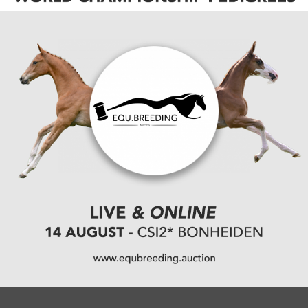
winst in de 1.30m rubriek. Van Es won de proef met
Extraction vd Kattevennen Z (H&M Extra). Het duo
was nog geen halve seconde sneller dan Cypers en
zijn eigen gefokte Domiena van 't Buxushof
(Dominator 2000 Z). Op de derde plaats strandde
Thian Van Hoydonck met BWP-merrie, Sunday.
De
ruiter van Stal Bijloos was dat weekend ook actief in
de cyclus voor jonge paarden in Wuustwezel!
Ook de 1.20m rubriek kwam op naam van Karsten
Van Es. Op de rug van Hamilton (Contact vd
Heffinck) bleef hij Henri Iliaens met Forever Blue V
(Zirocco Blue) voor. Ook in de 1.20m proef
vervolledigde Thian Van Hoydonck de top drie,
ditmaal met Ritual van het Merrethof (Kapitein).
uitslagen