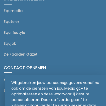
Equmedia
Equtelex
Equlifestyle
Equjob
De Paarden Gazet
CONTACT OPNEMEN
editorial@equmedia.be
Wij gebruiken jouw persoonsgegevens vanaf nu
ook om de diensten van Equ.Media gcv te
Langendamdreef 22 9880 Aalter België
optimaliseren en deze waarvoor jij kiest te
personaliseren. Door op “verdergaan” te
klikken of door verder te surfen, erken je deze