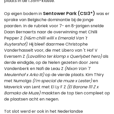
plaats in de 1.35m-klasse.
Sentower Park (CSI3*)
Op eigen bodem in
was er
sprake van Belgische dominantie bij de jonge
paarden. In de rubriek voor 7- en 8-jarigen snelde
Daan Bernaerts naar de overwinning met Chilli
Pepper Z
(H&m chilli willi x Emerald Van 't
Ruytershof)
. Hij bleef daarmee Christophe
Vanderhasselt voor, die met Libero van 't Hof V
Eversem Z
(Lavallino ter klomp x Querlybet hero)
als
derde eindigde, op de hielen gezeten door Jens
Vandenberk en Nafi de Leau Z
(Nixon Van 'T
Meulenhof x Arko III)
op de vierde plaats. Kim Thiry
met Numolga
(I'm special de muze x Lester)
en
Maverick van Lent met El Ly F Z
(El Barone 111 Z x
Bamako de Muze)
maakten de top tien compleet op
de plaatsen acht en negen.
Tot slot werd er ook in het Nederlandse