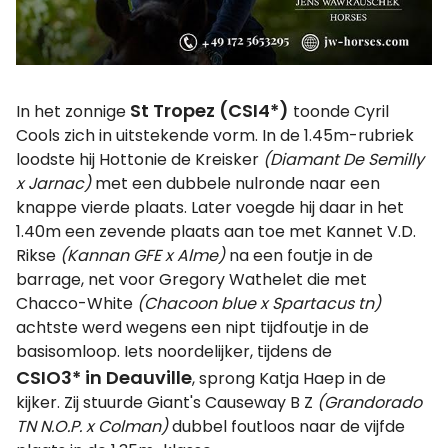
St Tropez (CSI4*)
In het zonnige
toonde Cyril
Cools zich in uitstekende vorm. In de 1.45m-rubriek
loodste hij Hottonie de Kreisker
(Diamant De Semilly
x Jarnac)
met een dubbele nulronde naar een
knappe vierde plaats. Later voegde hij daar in het
1.40m een zevende plaats aan toe met Kannet V.D.
Rikse
(Kannan GFE x Alme)
na een foutje in de
barrage, net voor Gregory Wathelet die met
Chacco-White
(Chacoon blue x Spartacus tn)
achtste werd wegens een nipt tijdfoutje in de
basisomloop. Iets noordelijker, tijdens de
CSIO3* in Deauville
, sprong Katja Haep in de
kijker. Zij stuurde Giant's Causeway B Z
(Grandorado
TN N.O.P. x Colman)
dubbel foutloos naar de vijfde