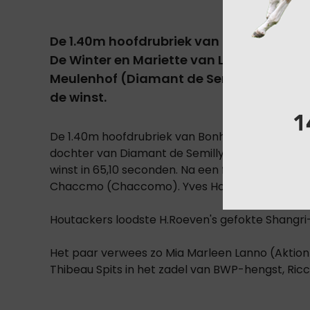
De 1.40m hoofdrubriek van Bonheiden ble
De Winter en Mariette van Lombergen's g
Meulenhof (Diamant de Semilly) sprong
de winst.
De 1.40m hoofdrubriek van Bonheiden werd rech
dochter van Diamant de Semilly, L'Innocence V
winst in 65,10 seconden. Na een finish in 65,60
Chaccmo (Chaccomo). Yves Houtackers verzeker
Houtackers loodste H.Roeven's gefokte Shangri-
Het paar verwees zo Mia Marleen Lanno (Aktion P
Thibeau Spits in het zadel van BWP-hengst, Ri