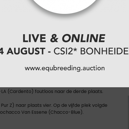
ef na afloop in Belgische handen. Jeroen
efokte, BWP-merrie, L'Innocence Van 't
en op een halve seconde voorsprong naar
tstreeks op tijd verreden. Samen met de 14-jarige
an t Meulenhof, sprong Jeroen de Winter naar de
 seconden volgde Mylen Kruse met de 15-jarige
de een internationale top drie.
LA (Cardento) foutloos naar de derde plaats.
ur Z) naar plaats vier. Op de vijfde plek volgde
ccochacco Van Essene (Chacco-Blue).