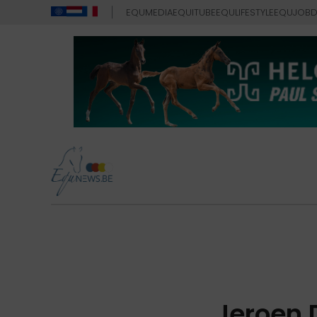
EQUMEDIA
EQUITUBE
EQULIFESTYLE
EQUJOB
D
Jeroen 