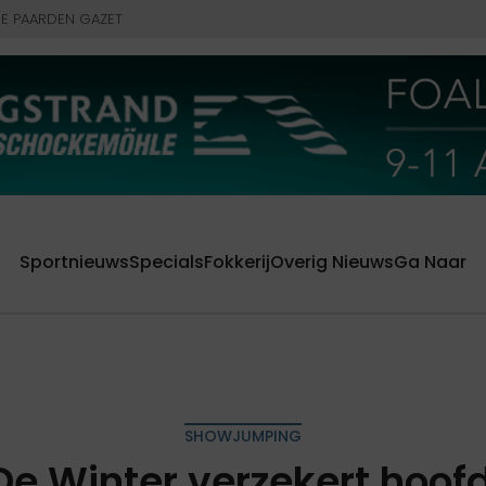
E PAARDEN GAZET
Sportnieuws
Specials
Fokkerij
Overig Nieuws
Ga Naar
SHOWJUMPING
De Winter verzekert hoofd