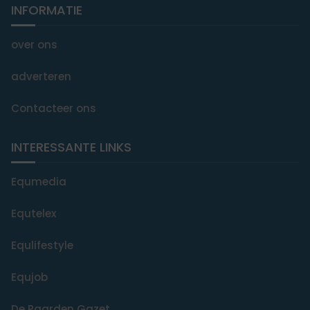
INFORMATIE
over ons
adverteren
Contacteer ons
INTERESSANTE LINKS
Equmedia
Equtelex
Equlifestyle
Equjob
De Paarden Gazet