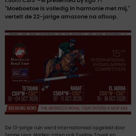
1.50m CSI5*-w presented by Ego 7
!
"Moeboetoe is volledig in harmonie met mij,"
vertelt de 22-jarige amazone na afloop.
De 13-jarige ruin werd internationaal opgeleid door
Senne Leys. Nadien zaten ook Eveline Tovek en