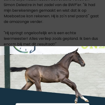
Simon Delestre in het zadel van de BWP'er. "Ik had
mijn berekeningen gemaakt en wist dat ik op
Moeboetoe kon rekenen. Hij is zo'n snel paard." gaat
de amazonge verder.
"Hij springt ongeloofelijk en is een echte
leermeester! Alles verliep zoals gepland. Ik ben dus
enorm blij met dit resultaat!"
Jennifer Hockstaedter
Voor
was dit één van de
belangrijkste overwinningen uit haar jonge carrière.
"Het is een droom. Mijn paarden verkeren in
topvorm… Het heeft even geduurd voordat we de
juiste klik vonden, maar vandaag had ik echt het
gevoel dat alles in de juiste richting gaat," vertelde
ze.