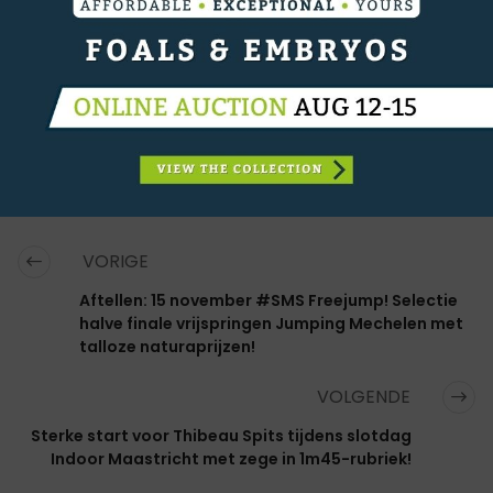
CATEGORIËN:
OVERIG NIEUWS
,
REPORTAGE
,
SPECIALS
,
SHOWJUMPING
VORIGE
Aftellen: 15 november #SMS Freejump! Selectie
halve finale vrijspringen Jumping Mechelen met
talloze naturaprijzen!
VOLGENDE
Sterke start voor Thibeau Spits tijdens slotdag
Indoor Maastricht met zege in 1m45-rubriek!