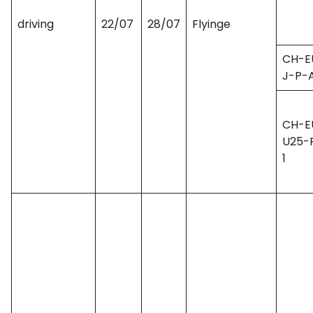
driving
22/07
28/07
Flyinge
CH-E
J-P-A
CH-E
U25-
1