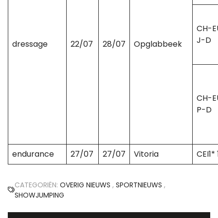
CH-E
J-D
dressage
22/07
28/07
Opglabbeek
CH-E
P-D
endurance
27/07
27/07
Vitoria
CEI1*
CATEGORIËN:
OVERIG NIEUWS
,
SPORTNIEUWS
,
SHOWJUMPING