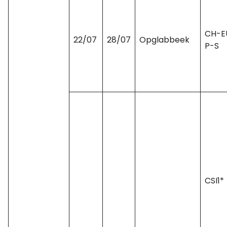
CH-E
22/07
28/07
Opglabbeek
P-S
CSI1*