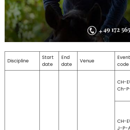
Start
End
Even
Discipline
Venue
date
date
code
CH-E
Ch-P-
CH-E
J-P-A