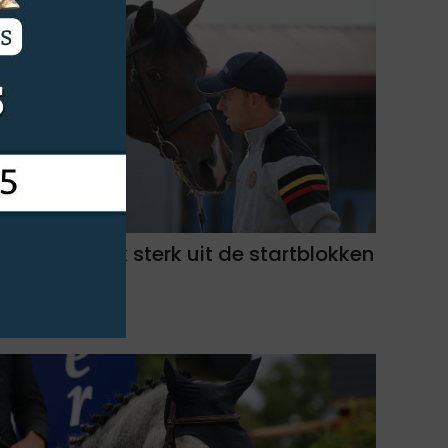
Roy van Beek sterk uit de startblokken
in Samorin
06-08-2026