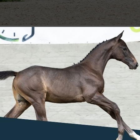
veen, heeft het sportief pensioen van
 x Darco) bekend gemaakt. "Hij is het paard
bracht!"
ven Bruyneel en Tim van Tricht. Hij werd opgeleid
de hij naar de stallen van Olivier Philippaerts die
Kristen Vanderveen de teugels over. Volgens de
dat hij zowel in speedclasses als in een Grote
terst gezond!
a. "Terwijl 'Frosty' van zijn pensioen mag genieten,
fgelopen jaren deuren voor mij geopend. Van Grand