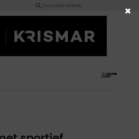
×
 met sportief