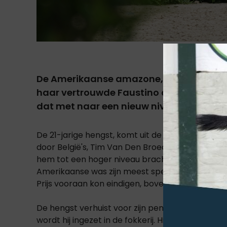
De Amerikaanse amazone, Kristen Vander
haar vertrouwde Faustino de Tili (Berlin
dat met naar een nieuw niveau heeft ge
De 21-jarige hengst, komt uit de fokkerij van Lie
door België's, Tim Van Den Broeck. Nadien verhuis
hem tot een hoger niveau bracht. In 2015 nam 
Amerikaanse was zijn meest speciale eigenschap 
Prijs vooraan kon eindigen, bovendien was hij ui
De hengst verhuist voor zijn pensioen naar Europ
wordt hij ingezet in de fokkerij. Hij heeft de a