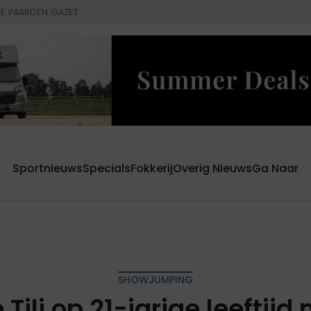
E PAARDEN GAZET
Sportnieuws
Specials
Fokkerij
Overig Nieuws
Ga Naar
SHOWJUMPING
Tili op 21-jarige leeftijd