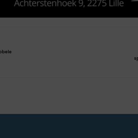
bbele
s