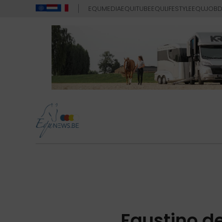
EQUMEDIA
EQUITUBE
EQULIFESTYLE
EQUJOB
D
Faustino de 