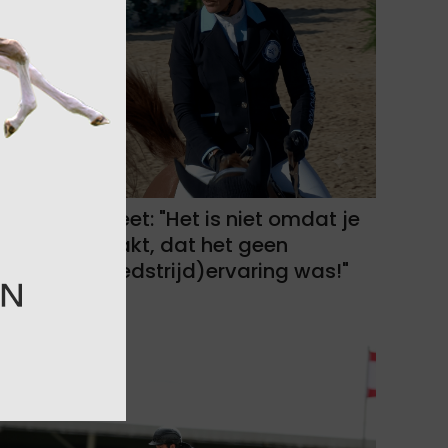
Gudrun Patteet: "Het is niet omdat je
een fout maakt, dat het geen
positieve (wedstrijd)ervaring was!"
08-08-2026