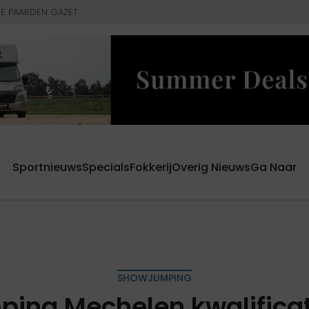
E PAARDEN GAZET
Sportnieuws
Specials
Fokkerij
Overig Nieuws
Ga Naar
SHOWJUMPING
ing Mechelen kwalificatie