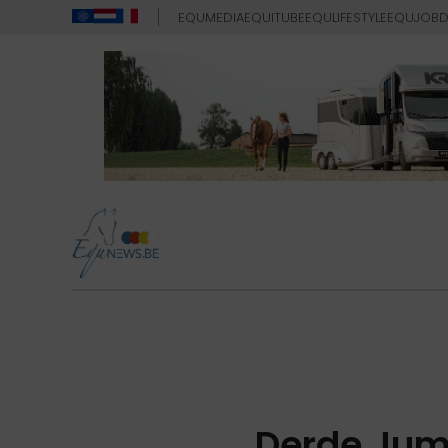
EQUMEDIA
EQUITUBE
EQULIFESTYLE
EQUJOB
D
Derde Jump