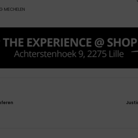
G MECHELEN
mferen
Justi