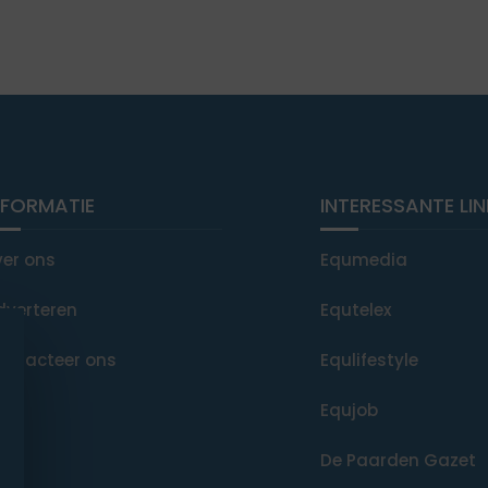
NFORMATIE
INTERESSANTE LI
ver ons
Equmedia
dverteren
Equtelex
ontacteer ons
Equlifestyle
Equjob
De Paarden Gazet