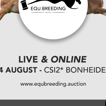
uld door Fran Faes met Amuse Van Nachteneel
odpaker (26.84s).
 bij scholieren en
 leverde een opvallend dubbelresultaat op voor
plaats opeiste. Met Extraction vd Kattevennen Z (H
door Olympic Diamond Lux in 26.67 seconden.
oud) op plaats drie na een vlekkeloze rit in
oor Xander Van Es (Big Star Z, 27.87s) en Emma