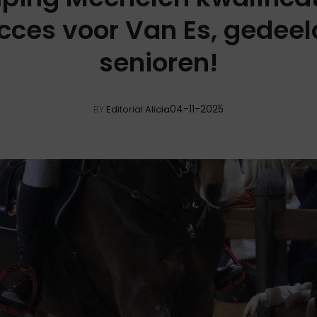
cces voor Van Es, gedeeld
senioren!
04-11-2025
BY
Editorial Alicia