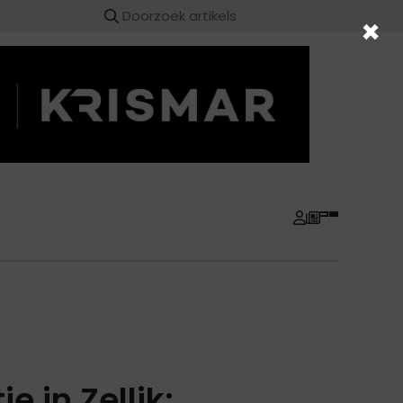
×
 in Zellik: