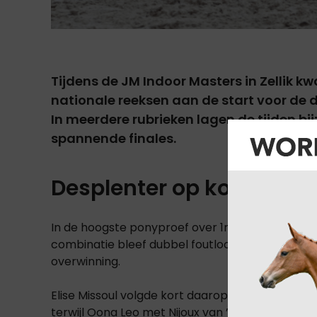
Tijdens de JM Indoor Masters in Zellik kw
nationale reeksen aan de start voor de 
In meerdere rubrieken lagen de tijden bij
spannende finales.
Desplenter op kop bij de
In de hoogste ponyproef over 1m00 trok Nils De
combinatie bleef dubbel foutloos en finishte in
overwinning.
Elise Missoul volgde kort daarop met Jackpot D
terwijl Oona Leo met Nijoux van ’t Achterhof (E