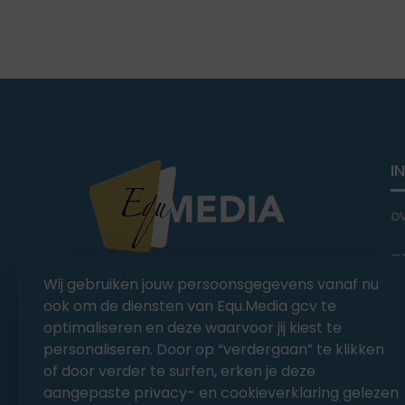
I
o
a
You Ride it We Write it,
Wij gebruiken jouw persoonsgegevens vanaf nu
Equestrian news
C
ook om de diensten van Equ.Media gcv te
optimaliseren en deze waarvoor jij kiest te
personaliseren. Door op “verdergaan” te klikken
of door verder te surfen, erken je deze
aangepaste privacy- en cookieverklaring gelezen