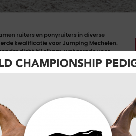
amen ruiters en ponyruiters in diverse
derde kwalificatie voor Jumping Mechelen.
zonder dicht bij elkaar, wat zorgde voor
 pony's
splenter aan het langste eind met zijn Jaconda. De
 24.73 seconden, ruim voldoende voor de
’Othon (Dafydd de l'Arche) in 25.28 seconden,
mmickhove"s Diego) de top drie vervolledigde in