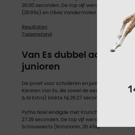
26.00 seconden. De top vijf werd verder ingev
(26.65s) en Olivia Vandermolen met Woody Wo
Resultaten
Tussenstand
Van Es dubbel aan de top
junioren
De proef voor scholieren en junioren over 1m20
Karsten Van Es, die zowel de eerste als tweede 
& M Extra) klokte hij 26.27 seconden, gevolgd 
Pytha Noël eindigde met Krunchy D’Ockeghem (Cl
27.39 seconden. De top vijf werd vervolledigd d
Schouwaerts (Rotarianin, 28.45s).