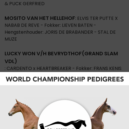
& PUCK GERFRIED
MOSITO VAN HET HELLEHOF
: ELVIS TER PUTTE X
NABAB DE REVE - Fokker: LIEVEN BATEN -
Hengstenhouder: JORIS DE BRABANDER - STAL DE
MUZE
LUCKY WON V/H BEVRYDTHOF(GRAND SLAM
VDL)
: CARDENTO x HEARTBREAKER - Fokker: FRANS KENIS
- Hengstenhouder: VDL STUD
JENSON VAN 'T MEULENHOF
: VAGABOND DE LA
POMME x QUIDAM DE REVEL - Fokker: MARIETTE VAN
LOMBERGEN - Hengstenhouder: STAL BRUYNSEELS
DIEU-MERCI VAN T&L
: TOULON x CORRADO I -
Fokker/Hengstenhouder: T. & L.