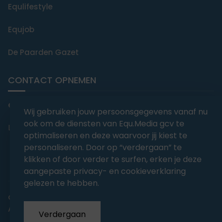
Equlifestyle
Equjob
De Paarden Gazet
CONTACT OPNEMEN
editorial@equmedia.be
Wij gebruiken jouw persoonsgegevens vanaf nu
ook om de diensten van Equ.Media gcv te
Langendamdreef 22 9880 Aalter België
optimaliseren en deze waarvoor jij kiest te
personaliseren. Door op “verdergaan” te
klikken of door verder te surfen, erken je deze
aangepaste privacy- en cookieverklaring
gelezen te hebben.
abonnementsvoorwaarden
Privacy
Algemene voorwaarden
Verdergaan
Copyrights 2026
EQU.MEDIA BV
. All Rights Reserved.