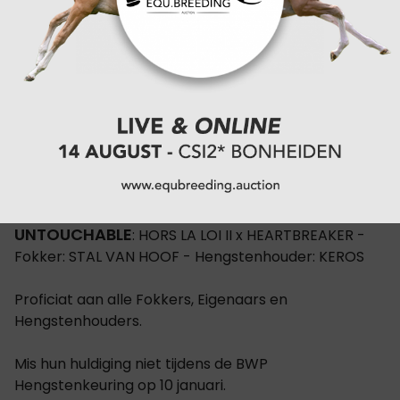
INDOUGLAS VAN HET BEVRIJDTHOF (DALLAS
VDL)
: DOUGLAS x HEARTBREAKER - Fokker: FRANS KENIS -
Hengstenhouder: VDL STUD
UNITED TOUCH S
: UNTOUCHED x LUX Z - Fokker:
JULIUS-PETER SINNACK - Hengstenhouder: STAL DEN
BISSCHOP EN JULIUS-PETER SINNACK
UNTOUCHABLE
: HORS LA LOI II x HEARTBREAKER -
Fokker: STAL VAN HOOF - Hengstenhouder: KEROS
Proficiat aan alle Fokkers, Eigenaars en
Hengstenhouders.
Mis hun huldiging niet tijdens de BWP
Hengstenkeuring op 10 januari.