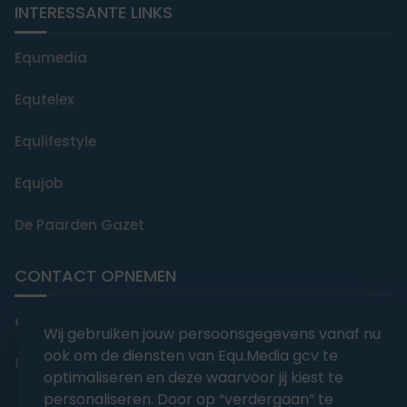
INTERESSANTE LINKS
Equmedia
Equtelex
Equlifestyle
Equjob
De Paarden Gazet
CONTACT OPNEMEN
editorial@equmedia.be
Wij gebruiken jouw persoonsgegevens vanaf nu
ook om de diensten van Equ.Media gcv te
Langendamdreef 22 9880 Aalter België
optimaliseren en deze waarvoor jij kiest te
personaliseren. Door op “verdergaan” te