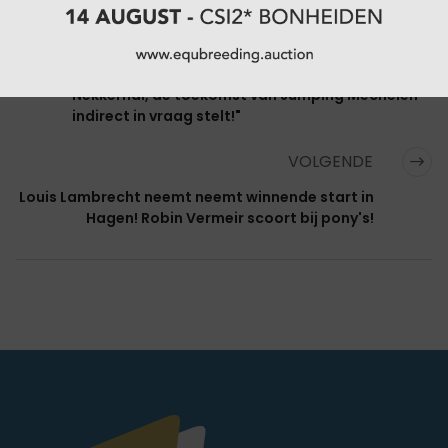
VORIGE
Gunter Van Lent: "Onbegrijpelijk hoe Stad
Mechelen met haar beslissing omtrent
Nekkerhal, de toekomst van Jumping Mechelen
indirect in vraag stelt!"
VOLGENDE
Louis Lambrecht neemt neemt winnende start in
Hagen! Robin Vermeir scoort bij pony's!