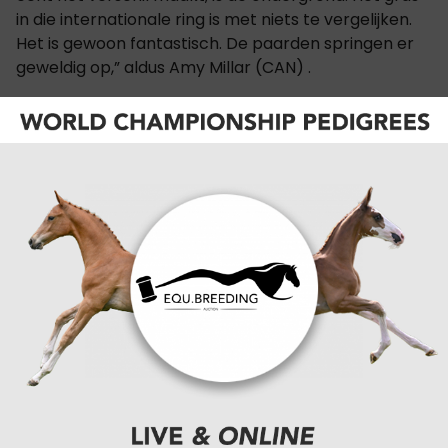
in die internationale ring is met niets te vergelijken.
Het is gewoon fantastisch. De paarden springen er
geweldig op,” aldus Amy Millar (CAN) .
Samen met de Belgisch gefokte De Flor 111 Z (Der
Senaat 111, fokker: Harrie Theeuwes) volgde Erynn
Ballard op een tweede plaats. De 14-jarige hengst
werd internationaal opgeleid door Joe Clee.
PAARDEN:
CHRISTIANO
CATEGORIËN:
SPORTNIEUWS
,
SHOWJUMPING