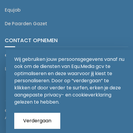
Equjob
De Paarden Gazet
CONTACT OPNEMEN
editorial@equmedia.be
Wij gebruiken jouw persoonsgegevens vanaf nu
ook om de diensten van Equ.Media gcv te
Langendamdreef 22 9880 Aalter België
optimaliseren en deze waarvoor jij kiest te
personaliseren. Door op “verdergaan” te
klikken of door verder te surfen, erken je deze
aangepaste privacy- en cookieverklaring
gelezen te hebben.
abonnementsvoorwaarden
Privacy
Algemene voorwaarden
Verdergaan
Copyrights 2026
EQU.MEDIA BV
. All Rights Reserved.
With
Love
from our team.