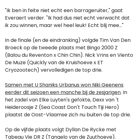
"Ik ben in feite niet echt een barrageruiter," gaat
Everaert verder. "Ik had dus niet echt verwacht dat
ik zou winnen, maar wel heel leuk! Echt blij mee..."
In de finale (en de eindranking) volgde Tim Van Den
Broeck op de tweede plaats met Bingo 2000 Z
(Balou du Reventon x Chin Chin). Nick Vrins en Viento
De Muze (Quickly van de Kruishoeve x ET
Cryozootech) vervolledigen de top drie.
Samen met U Shaniks Urbanus won Niki Geenens
eerder dit seizoen een manche bij de zesjarigen
. In
het zadel van Elke Luyten's gefokte, Dexx van 't
Heideroosje Z (Sea Coast Don't Touch Tiji Hero)
plaatst de Oost-Vlaamse zich nu buiten de top drie.
Op de vijfde plaats volgt Dyllan De Rycke met
Tabeau Vie DR Z (Tangelo van de Zuuthoeve).