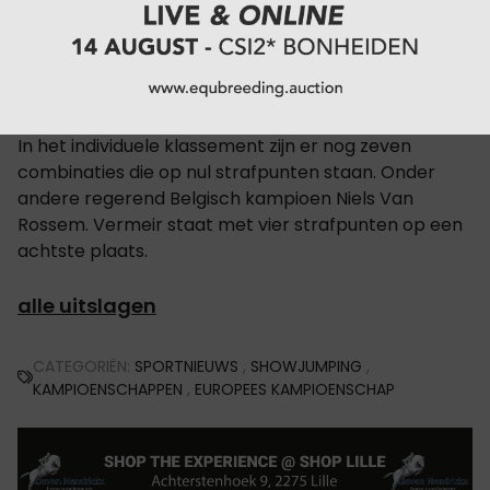
op nul punten in
individueel klassement
In het individuele klassement zijn er nog zeven
combinaties die op nul strafpunten staan. Onder
andere regerend Belgisch kampioen Niels Van
Rossem. Vermeir staat met vier strafpunten op een
achtste plaats.
alle uitslagen
CATEGORIËN:
SPORTNIEUWS
,
SHOWJUMPING
,
KAMPIOENSCHAPPEN
,
EUROPEES KAMPIOENSCHAP