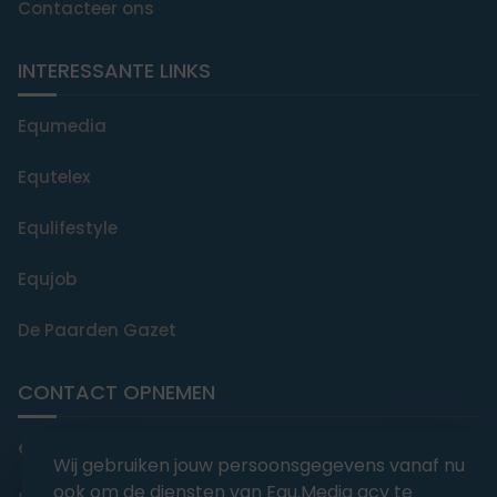
Contacteer ons
INTERESSANTE LINKS
Equmedia
Equtelex
Equlifestyle
Equjob
De Paarden Gazet
CONTACT OPNEMEN
editorial@equmedia.be
Wij gebruiken jouw persoonsgegevens vanaf nu
ook om de diensten van Equ.Media gcv te