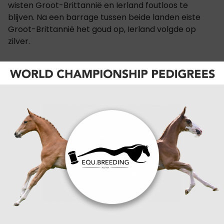
wisten Groot-Brittannië en Ierland foutloos te
blijven. Na een barrage tussen beide landen eiste
Groot-Brittannië het goud op, Ierland volgde op
zilver.
Hendrik Denutte loodste zijn Belgische pony-equipe
naar het brons.
Voor België kwamen Niels Van Rossem met Tesla
van het Klavertje (Ulk d'Ete), Robin Vermeir met
Kristal Sparkle van Begeveld (Ponyhoeve Bright
Sparkle), Clémentine Lux met Eoghan de Seguret
(Coolillaun Cuslawn), Elise Thirion met Dance Floor
du Cauroy (ICe And Fire d'Albran) en Aure De
Schrijver in het zadel van Ti Amo van Prinseveld
(Kadans vand e Groenheuvel) aan de start.
Niels Van Rossem blijft