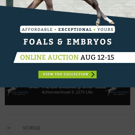
Daniel Bluman en de 13-jarige KWPN-merrie, Gemma
W (Luidam).
uitslag
PAARDEN:
MAJOR TOM
CATEGORIËN:
SPORTNIEUWS
,
SHOWJUMPING
,
WERELDBEKER
MANCHES
VORIGE