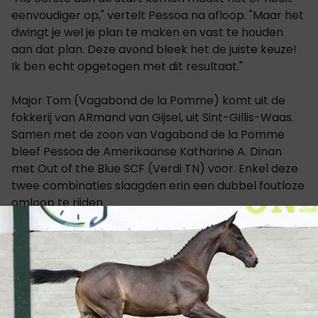
eenvoudiger op," vertelt Pessoa na afloop. "Maar het
dwingt je wel je plan te maken en vast te houden
aan dat plan. Deze avond bleek het de juiste keuze!
Ik ben echt opgetogen met dit resultaat."
Major Tom (Vagabond de la Pomme) komt uit de
fokkerij van ARmand van Gijsel, uit Sint-Gillis-Waas.
Samen met de zoon van Vagabond de la Pomme
bleef Pessoa de Amerikaanse Katharine A. Dinan
met Out of the Blue SCF (Verdi TN) voor. Enkel deze
twee combinaties slaagden erin een dubbel foutloze
omloop te rijden.
Kristen Vanderveen vervolledigde de top drie in het
zadel van de 10-jarige Bull Run's Joreh (Uriko). De
snelste barrage chrono was er voor Carly Anthony
en de 12-jarige KWPN-ruin, Heavenly W (Calvaro
F.C.). Het paar strandde op de vierde plaats voor