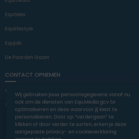
Equmedia
Equtelex
Equlifestyle
Equjob
De Paarden Gazet
CONTACT OPNEMEN
editorial@equmedia.be
Wij gebruiken jouw persoonsgegevens vanaf nu
ook om de diensten van Equ.Media gcv te
Langendamdreef 22 9880 Aalter België
optimaliseren en deze waarvoor jij kiest te
personaliseren. Door op “verdergaan” te
klikken of door verder te surfen, erken je deze
aangepaste privacy- en cookieverklaring