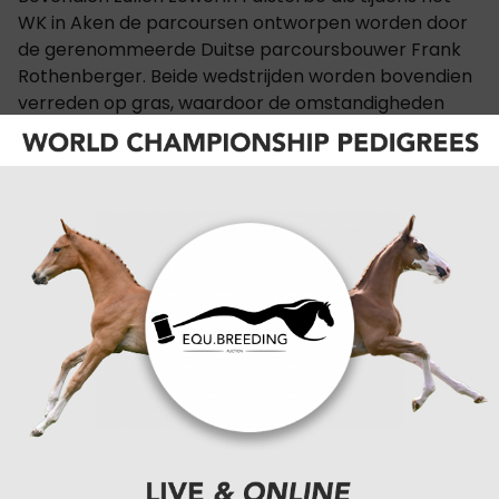
WK in Aken de parcoursen ontworpen worden door
de gerenommeerde Duitse parcoursbouwer Frank
Rothenberger. Beide wedstrijden worden bovendien
verreden op gras, waardoor de omstandigheden
sterk vergelijkbaar zijn.
Daardoor krijgt de Nations Cup een extra sportieve
dimensie. Heel wat bondscoaches zullen de
prestaties van hun combinaties nauwlettend volgen
in aanloop naar de definitieve WK-selecties. Ook
voor de Belgische equipe kan Falsterbo een
doorslaggevende rol spelen bij de samenstelling van
het team dat later deze zomer naar Aken afreist.
Naast de landenwedstrijd staat er in Falsterbo nog
heel wat topsport op het programma. De
internationale ruiters komen eveneens aan de start
in publieksfavorieten zoals de Falsterbo Derby en de