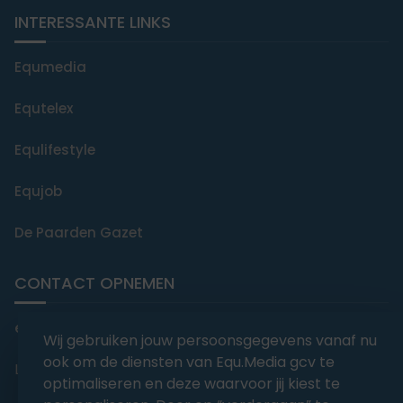
INTERESSANTE LINKS
Equmedia
Equtelex
Equlifestyle
Equjob
De Paarden Gazet
CONTACT OPNEMEN
editorial@equmedia.be
Wij gebruiken jouw persoonsgegevens vanaf nu
ook om de diensten van Equ.Media gcv te
Langendamdreef 22 9880 Aalter België
optimaliseren en deze waarvoor jij kiest te