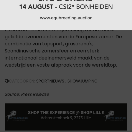
prestigieuze Rolex Grand Prix, die op 12 juli de slotdag
van het evenement vormt.
Met meer dan 60.000 bezoekers per jaar behoort de
Falsterbo Horse Show al jarenlang tot de meest
geliefde evenementen van de Europese zomer. De
combinatie van topsport, grasarena's,
Scandinavische zomersfeer en een sterk
internationaal deelnemersveld maakt van de
wedstrijd een vaste afspraak voor de wereldtop.
CATEGORIËN:
SPORTNIEUWS
,
SHOWJUMPING
Source: Press Release