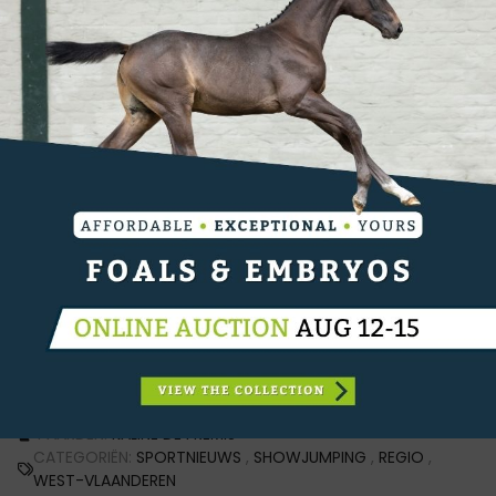
Semilly).
Eerder sprong Krismar-ruiter, Mathieu
Bourdeaud'Hui naar de winst in de 1.35m
rubriek.
Samen met Roots v/h Roelhof (Stakkato) won
Bourdeaud'Hui op ruim twee seconden verschil van
Johan Wenselaers met BWP-hengst, Sunshine van 't
Plutoniahof (Nixon van 't Meulenhof). De Belgische
amazone, Stephanie De Corte, vervolledigde de top
drie met haar eigen Memphis van de Neerheide
(Emerald).
alle uitslagen
PAARDEN:
KALINE DE FREMIS
CATEGORIËN:
SPORTNIEUWS
,
SHOWJUMPING
,
REGIO
,
WEST-VLAANDEREN