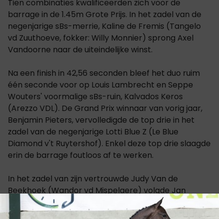
Tien combinaties kwalificeerden zich voor de
barrage in de 1.45m Grote Prijs. In het zadel van de
negenjarige sBs-merrie, Kaline de Fremis (Tangelo
vd Zuuthoeve, fokker: Willy Monnier) sprong Axel
Vandoorne naar de uiteindelijke winst.
Na een finish in 42,56 seconden bleef het duo ruim
één seconde voor op Louis Lambrecht en Seppe
Wouters' voormalige sBs-ruin, Kalvados Keros
(Arezzo VDL). De Grand Prix winnaar van vorig jaar,
Benjamin Pieters, vervolledigde de top drie in het
zadel van de negenjarige Lotti Blue Z (Le Blue
Diamond v't Ruytershof). Enkel deze top drie slaagde
erin de barrage foutloos af te werken.
In het zadel van zijn vertrouwde Judy Van de
Beekhoek (Wandor vd Mispelaere) volgde Jan
Claeys op een vierde plaats, voor Frederik
Cattebeke en Oscar vd Bisschop (Diamant de