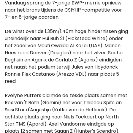
Vandaag sprong de 7-jarige BWP-merrie opnieuw
naar het brons tijdens de CSIYH1*-competitie voor
7- en 8-jarige paarden.
De winst over de 1.35m/1.40m hoge hindernissen ging
uiteindelijk naar Hui Buh 21 (Hickstead White) onder
het zadel van Moufi Owaida Al Karbi (UAE). Manon
Hees reed Denver (Douglas) naar het zilver. Sacha
Beghuin en Aganix de Corlato Z (Aganix) eindigden
net naast het podium terwijl Jules van Hoydonck
Ronnie Flex Castanoo (Arezzo VDL) naar plaats 5
reed.
Evelyne Putters claimde de zesde plaats samen met
Rex van 't Roth (Gemini) net voor Thibeau Spits an
Sissi Star d'Augustijn (Kafka van de Heffinck). De
achtste plaats ging naar Niels Fockaert op North
Star TMS (Apardi). Axel Vandoorne eindigde op
plaats 12 samen met Sagan Z (Hunter's Scendro).