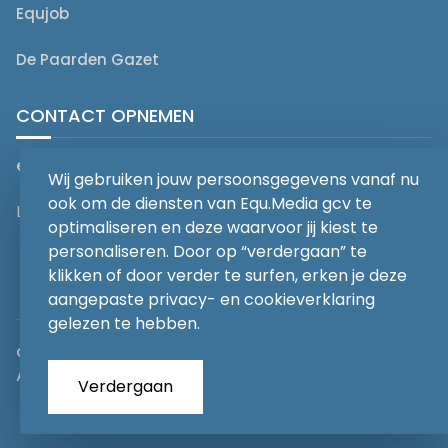
Equjob
De Paarden Gazet
CONTACT OPNEMEN
editorial@equmedia.be
Wij gebruiken jouw persoonsgegevens vanaf nu
ook om de diensten van Equ.Media gcv te
Langendamdreef 22 9880 Aalter België
optimaliseren en deze waarvoor jij kiest te
personaliseren. Door op “verdergaan” te
klikken of door verder te surfen, erken je deze
aangepaste privacy- en cookieverklaring
gelezen te hebben.
abonnementsvoorwaarden
Privacy
Algemene voorwaarden
Verdergaan
Copyrights 2026
EQU.MEDIA BV
. All Rights Reserved.
With
Love
from our team.