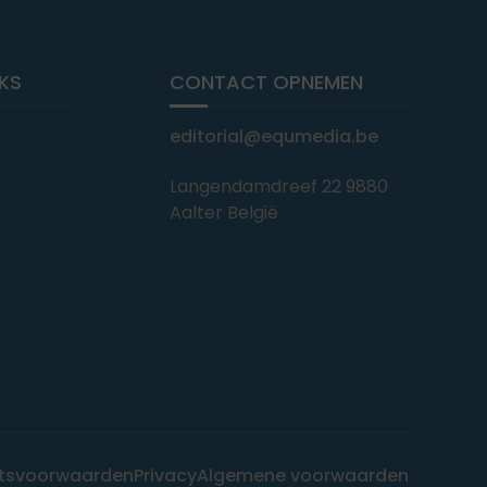
NKS
CONTACT OPNEMEN
editorial@equmedia.be
Langendamdreef 22 9880
Aalter België
tsvoorwaarden
Privacy
Algemene voorwaarden