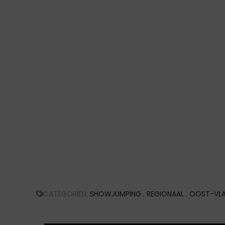
CATEGORIËN:
SHOWJUMPING
,
REGIONAAL
,
OOST-VLA