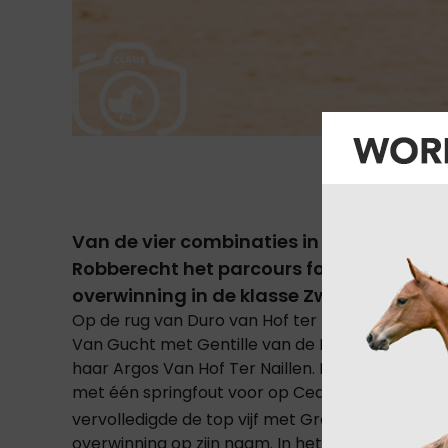
Van de vier combinaties in de herkansin
Robberecht het parcours foutloos af te 
overwinning in de klasse Zwaar in Zaffel
Op de rug van Duro van Hof ter Naillen (Nabab d
Van Gucht met Gentille van de Plataan (c'est La
haar Argos Van Hof Ter Naillen. In het zadel va
met één springfout voor op Cedric De Vleescha
vervolledigde de top vijf met Grosso Modo. In d
overwinning op zijn naam. In het zadel van Fal