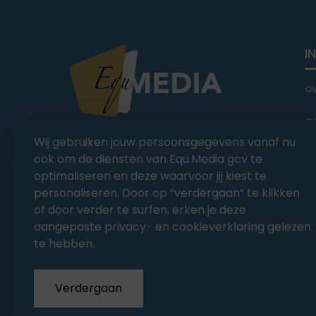
I
o
a
You Ride it We Write it,
Wij gebruiken jouw persoonsgegevens vanaf nu
Equestrian news
C
ook om de diensten van Equ.Media gcv te
optimaliseren en deze waarvoor jij kiest te
personaliseren. Door op “verdergaan” te klikken
of door verder te surfen, erken je deze
aangepaste privacy- en cookieverklaring gelezen
te hebben.
Verdergaan
Copyrights 2026
EQU.MEDIA BV
. All Rights Rese