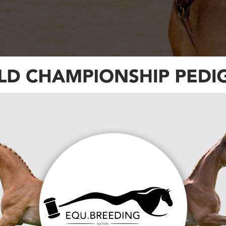
g wist afgelopen weekend enkel Stef
werk. Robberecht sprong zo naar de
are.
e Reve) beef de springruiter uit Zele voor op Ivo
 Vie). Dorien Berkers volgde met onder het zadel
n de sBs-zoon van Querlybet Hero bleef Berkers
uwer en Babet VH Z. Philip Van Duyse
klasse M
Delano Vermeire
e
schreef
de
ko overwon Vermeire van Jonas Van Leuven die met