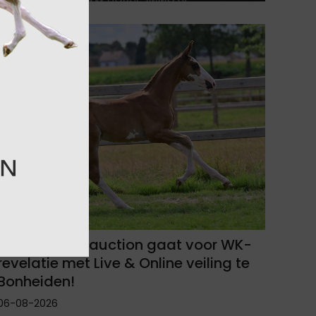
Equbreeding.auction gaat voor WK-
revelatie met Live & Online veiling te
Bonheiden!
06-08-2026