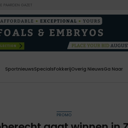
E PAARDEN GAZET
Sportnieuws
Specials
Fokkerij
Overig Nieuws
Ga Naar
PROMO
bberecht gaat winnen in Z