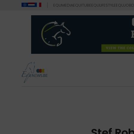
EQUMEDIA
EQUITUBE
EQULIFESTYLE
EQUJOB
D
Stef Ro