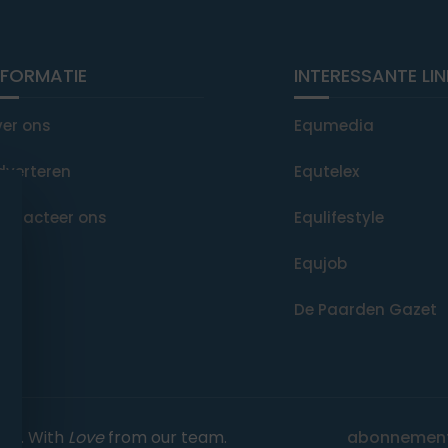
NFORMATIE
INTERESSANTE LI
ver ons
Equmedia
dverteren
Equtelex
ontacteer ons
Equlifestyle
Equjob
De Paarden Gazet
rved. With
Love
from our team.
abonnemen