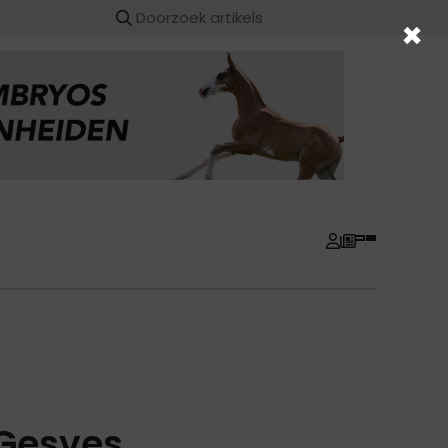
×
 Gesves