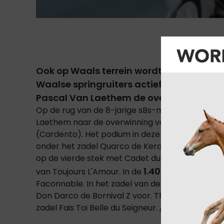
Ook op Waals terrein wordt er hard ges
Waalse springruiters actief op de LEWB C
Pascal Van Laethem de overwinning in de
Op de rug van de 8-jarige sBs-merrie, Fiona de
Laethem naar de overwinning voor Gaetan Stalp
(Cardento). Het podium in deze nationale Grote
onder het zadel Quarco de Kerambars (Darco).
op de vierde stek met Cadet du Ruisseau Z terwijl
1.40m Kleine tour
van Toujours L'Amour. In de
Faconnable. In het zadel van de 14-jarige Chin
Don Darco de Bornival Z voor. Thibault Destre
zadel Fais Toi Belle du Seigneur.
Alle resultaten