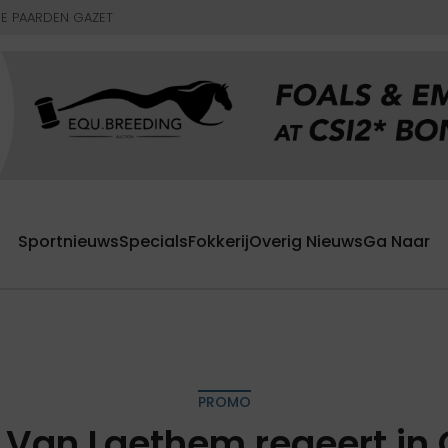
E PAARDEN GAZET
Sportnieuws
Specials
Fokkerij
Overig Nieuws
Ga Naar
PROMO
 Van Laethem regeert in