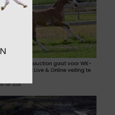
Equbreeding.auction gaat voor WK-
revelatie met Live & Online veiling te
Bonheiden!
06-08-2026