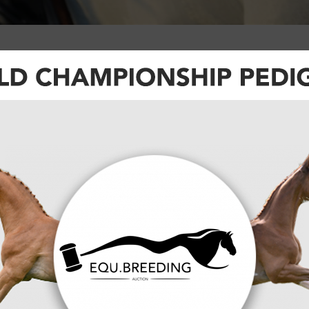
treden. Afgelopen weekend waren de
lassic Tour in Gesves. Daarin haalde
 1.40m Grand Prix.
s Hayettes (Lord Des Hayettes ) snelde Van
aert met onder het zadel Largo De Brinco
 Prijs werd afgewerkt door Carine Cagliani met
 Net buiten het podium strandde Bertrand Genin
 Loris Berrittella de top vijf afwerkte op de rug
Jean Marc Englebert
overwon
met zijn
 Chin-merrie bleef Englebert Gaetan Stalpaert met
becq volgde op de derde plaats met onder het