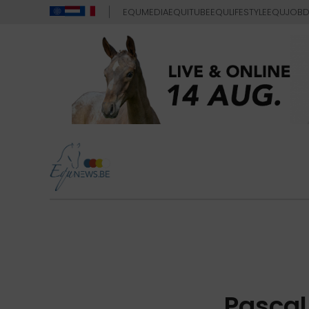
EQUMEDIA
EQUITUBE
EQULIFESTYLE
EQUJOB
D
Pascal