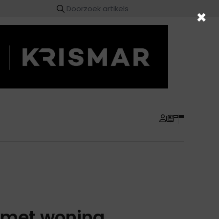
×
 met woning,