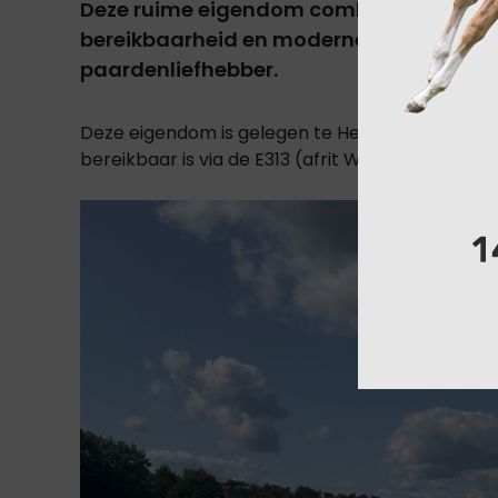
Deze ruime eigendom combineert een idyl
bereikbaarheid en moderne infrastructuu
paardenliefhebber.
Deze eigendom is gelegen te Herselt, dat zich i
bereikbaar is via de E313 (afrit Westerlo) en de 