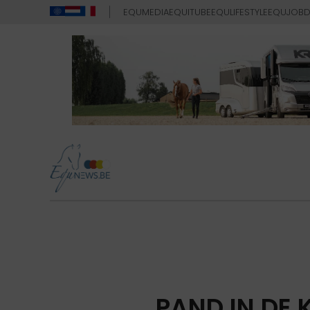
EQUMEDIA
EQUITUBE
EQULIFESTYLE
EQUJOB
D
PAND IN DE 