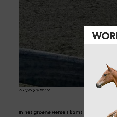
© Hippique Immo
In het groene Herselt komt een uitzond