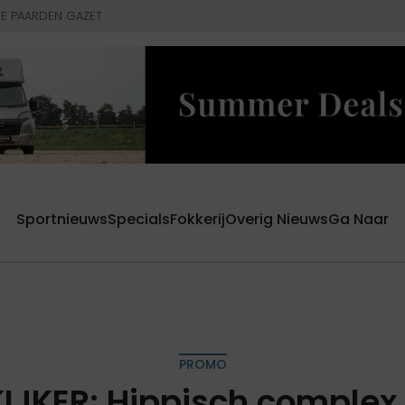
E PAARDEN GAZET
Sportnieuws
Specials
Fokkerij
Overig Nieuws
Ga Naar
PROMO
KIJKER: Hippisch complex