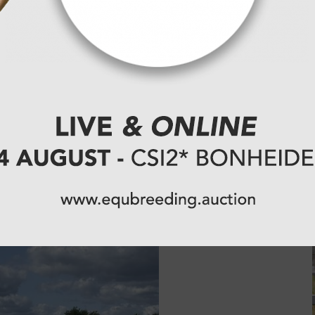
lische, landelijke ligging met uitstekende
r voor de professionele
n het hart van de Zuiderkempen bevindt en vlot
N19 richting Aarschot.