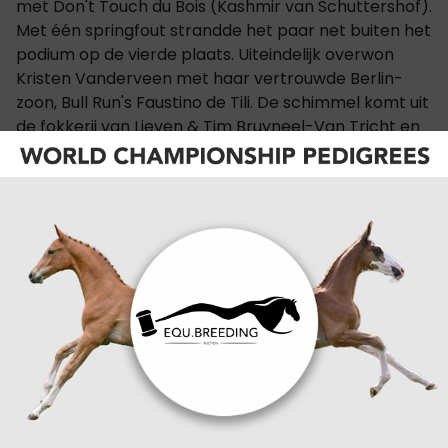
met Don't Touch du Bois (Kashmir van Schuttershof).
Met één springfout strandde het paar net buiten het
podium op de vierde plaats. Uiteindelijk overwon
Kristen Vanderveen met haar vertrouwde Berlin-
zoon, Bull Run's Faustino de Tili. De schimmel komt uit
de fokkerij van Lieven & Tim Bruyneel-Van Tricht en
werd internationaal opgeleid door Tim Van den
Broeck. Nadien nam Olivier Philippaerts de teugels
over. Vanderveen werd opgevolgd door Sarah
Scheiring met de BWP'er S &L Cocodrille (Emerald)
op twee en Hunter Holloway met Silver Creek's
Validation (Vallado) op drie. Voor Vanderveen en
Faustino de Tili meteen de dertigste internationale
overwinning op Amerikaanse bodem.
Uitslag
CATEGORIËN:
SHOWJUMPING
,
INTERNATIONAAL
,
OVERIG
NIEUWS