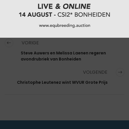
VORIGE
Steve Auwers en Melissa Laenen regeren
avondrubriek van Bonheiden
VOLGENDE
Christophe Leutenez wint WVUR Grote Prijs