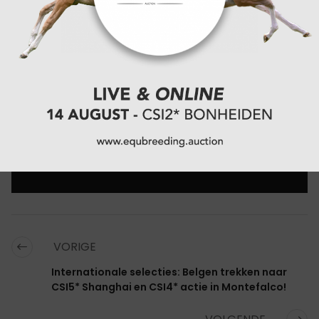
longeerpiste voorzien voor een rustige opwarming.
De organisatie verwacht ideaal lenteweer en mikt
op een combinatie van sportieve uitdaging en een
ontspannen sfeer.
CATEGORIËN:
OVERIG NIEUWS
,
PROMO
VORIGE
Internationale selecties: Belgen trekken naar
CSI5* Shanghai en CSI4* actie in Montefalco!