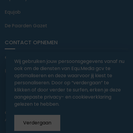
Equjob
De Paarden Gazet
CONTACT OPNEMEN
editorial@equmedia.be
Wij gebruiken jouw persoonsgegevens vanaf nu
ook om de diensten van Equ.Media gcv te
Langendamdreef 22 9880 Aalter België
optimaliseren en deze waarvoor jij kiest te
personaliseren. Door op “verdergaan” te
klikken of door verder te surfen, erken je deze
aangepaste privacy- en cookieverklaring
gelezen te hebben.
abonnementsvoorwaarden
Privacy
Algemene voorwaarden
Verdergaan
Copyrights 2026
EQU.MEDIA BV
. All Rights Reserved.