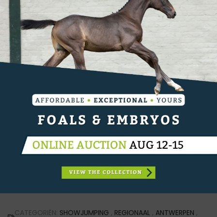
derde proef stond er een parcours over twee fasen
klaar, deze keer over een hoogte van 1m15. Het was
Christoph Verheyen die met de winst naar huis ging.
Met Mesalina onder het zadel wist hij zich van de
eerste plaats te verzekeren dankzij een foutloze
tweede fase in een tijd van 30.81 seconden. Jan
Caers kwam hier dicht bij in de buurt met Lightning
maar moest genoegen nemen met de tweede
plaats in een tijd van 31.19 seconden. Yani Ksiezarczyk
en Idianna V&V volgden op de derde plaats na een
foutloze tweede fase in 31.37 seconden. Voor Tinne
Vermeiren (Mochito van de Mishagen) en Nathalie
De Craecker (Hope for Life) was er ook nog een
plaats in de top 5. Vanavond staat op deze jumping
de Masters op het programma, gevolgd door een
grote ridersparty onder leiding van DJ Wolves & DJ
Double U.
CATEGORIËN:
SHOWJUMPING
,
REGIONAAL
,
ANTWERPEN
,