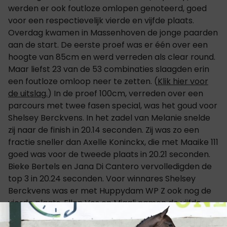
werden er ook foutloze omlopen genoteerd, goed
voor een respectievelijk vierde en vijfde plaats.
Overdag kwamen in Massenhoven de jonge paarden
aan de start. De eerste proef was er één over een
hoogte van 85cm en werd verreden als clear round.
Maar liefst 23 van de 53 combinaties slaagden erin
een foutloze omloop neer te zetten. (
Klik hier voor
de uitslag.
) In de proef 100cm, verreden over een
parcours met twee fasen special, was het goud voor
Shelsey Berckvens. In het zadel van Melanie snelde
zij naar de finish in 20.14 seconden. Zij was zo een
fractie sneller dan Axelle Koninckx, die met Maaike 111
goed was voor de tweede plaats in 20.21 seconden.
Bieke Bertels en Jana Di Cantero vervolledigden de
top 3 in 20.24 seconden. Voor winnares Shelsey
Berckvens was er met Huppydam WP Z ook nog de
vierde plaats. Ellen Vos en Migali namen de vijfde
plaats voor hun rekening. Ook voor de ruiters in de