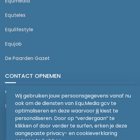
Equmedia
Equtelex
Equlifestyle
Equjob
De Paarden Gazet
CONTACT OPNEMEN
editorial@equmedia.be
Wij gebruiken jouw persoonsgegevens vanaf nu
ook om de diensten van Equ.Media gcv te
Langendamdreef 22 9880 Aalter België
optimaliseren en deze waarvoor jij kiest te
personaliseren. Door op “verdergaan” te
klikken of door verder te surfen, erken je deze
aangepaste privacy- en cookieverklaring