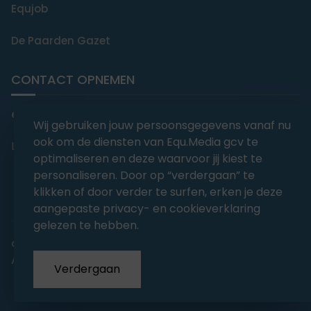
Equjob
De Paarden Gazet
CONTACT OPNEMEN
editorial@equmedia.be
Wij gebruiken jouw persoonsgegevens vanaf nu
ook om de diensten van Equ.Media gcv te
Langendamdreef 22 9880 Aalter België
optimaliseren en deze waarvoor jij kiest te
personaliseren. Door op “verdergaan” te
klikken of door verder te surfen, erken je deze
aangepaste privacy- en cookieverklaring
gelezen te hebben.
abonnementsvoorwaarden
Privacy
Algemene voorwaarden
Verdergaan
Copyrights 2026
EQU.MEDIA BV
. All Rights Reserved.
With
Love
from our team.