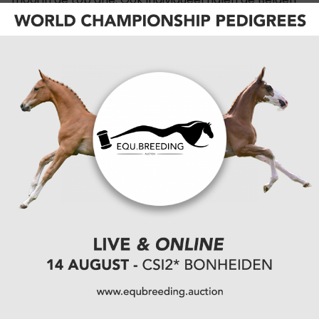
de top drie. Caroline Van der Heyden scoort als
beste Belg op de 23ste stek. Haar vijfde plaats in de
individuele dressuur-ranking draagt daar zeker toe
bij. Voormalig wereldkampioene Leen Geysen volgt
op de 25ste plaats. "Het was moeilijk deze maal",
verklaart Leen Geysen. "Dat beetje geluk heb je nu
eenmaal nodig bij de studentenproeven. Wanneer je
volgens een knock-out systeem werkt is het niet
alleen de kwaliteit van de ruiter maar ook het geluk
van je loting die het eindresultaat zal bepalen.
Misschien was het resultaat iets minder als gehoopt,
toch was het een leuke ervaring en mogen we niet
klagen over het resultaat." Ook voormalig
bestuurslid Kristof Verlinden bevestigd dat het
resultaat zeker niet onderschat mag worden. "Veel
landen zenden hun beste ruiters, zo was Spanje hier
aanwezig met de helft van het Europees team
Young Riders. Ook Japan, Korea en Frankrijk sturen