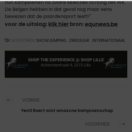
hun kampioenen na zware selecties richting het WK.
De Belgen hebben in dat geval nog maar eens
bewezen dat de paardensport leeft!"
voor de uitslag:
klik hier
bron:
equnews.be
CATEGORIËN:
SHOWJUMPING
,
DRESSUUR
,
INTERNATIONAAL
VORIGE
Yentl Baert wint amazone kampioenschap
VOLGENDE