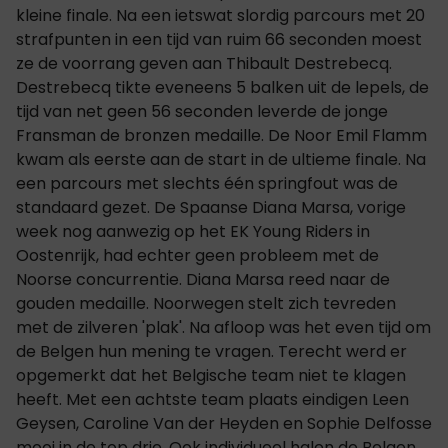
kleine finale. Na een ietswat slordig parcours met 20
strafpunten in een tijd van ruim 66 seconden moest
ze de voorrang geven aan Thibault Destrebecq.
Destrebecq tikte eveneens 5 balken uit de lepels, de
tijd van net geen 56 seconden leverde de jonge
Fransman de bronzen medaille. De Noor Emil Flamm
kwam als eerste aan de start in de ultieme finale. Na
een parcours met slechts één springfout was de
standaard gezet. De Spaanse Diana Marsa, vorige
week nog aanwezig op het EK Young Riders in
Oostenrijk, had echter geen probleem met de
Noorse concurrentie. Diana Marsa reed naar de
gouden medaille. Noorwegen stelt zich tevreden
met de zilveren 'plak'. Na afloop was het even tijd om
de Belgen hun mening te vragen. Terecht werd er
opgemerkt dat het Belgische team niet te klagen
heeft. Met een achtste team plaats eindigen Leen
Geysen, Caroline Van der Heyden en Sophie Delfosse
mooi in de top drie. Ook individueel halen de Belgen