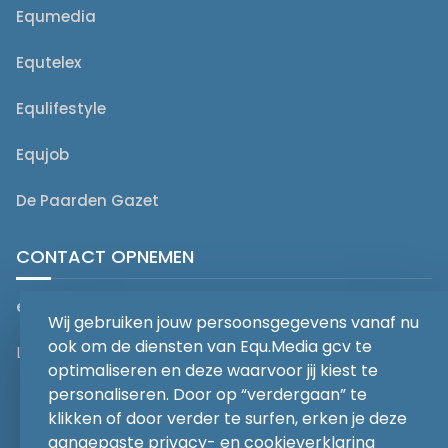
Equmedia
Equtelex
Equlifestyle
Equjob
De Paarden Gazet
CONTACT OPNEMEN
editorial@equmedia.be
Wij gebruiken jouw persoonsgegevens vanaf nu
ook om de diensten van Equ.Media gcv te
Langendamdreef 22 9880 Aalter België
optimaliseren en deze waarvoor jij kiest te
personaliseren. Door op “verdergaan” te
klikken of door verder te surfen, erken je deze
aangepaste privacy- en cookieverklaring