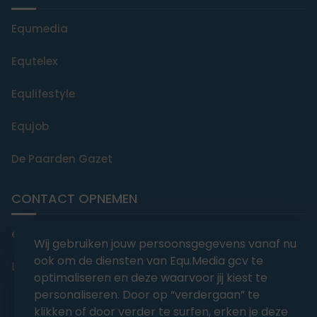
Equmedia
Equtelex
Equlifestyle
Equjob
De Paarden Gazet
CONTACT OPNEMEN
editorial@equmedia.be
Wij gebruiken jouw persoonsgegevens vanaf nu
ook om de diensten van Equ.Media gcv te
Langendamdreef 22 9880 Aalter België
optimaliseren en deze waarvoor jij kiest te
personaliseren. Door op “verdergaan” te
klikken of door verder te surfen, erken je deze