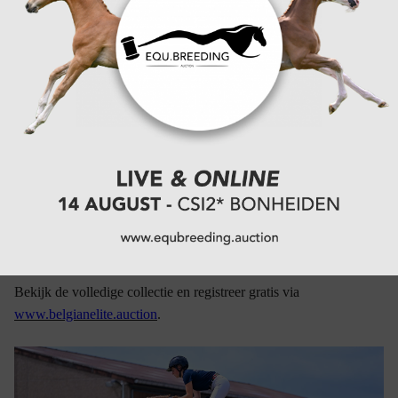
Grijp uw kans
Of u nu zoekt naar de unieke uitstraling van een Appaloosa-
Jules vd Molendreef Z
hengst (zoals de exclusieve
, uit een
1.50m-grootmoeder) of naar zeldzame veulens uit de beste
sportstammen: Belgian Elite Auction biedt het platform voor de
slimme investeerder.
De veiling vindt plaats op
maandag 20 juli om 20:00 uur (CEST)
tijdens
#JumpingSMS bij Halkin Stables in Vosselare (Deinze). Online
meebieden is wereldwijd mogelijk.
Bekijk de volledige collectie en registreer gratis via
www.belgianelite.auction
.