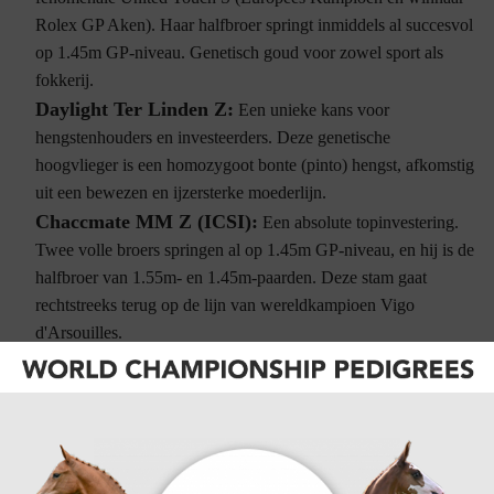
Rolex GP Aken). Haar halfbroer springt inmiddels al succesvol
op 1.45m GP-niveau. Genetisch goud voor zowel sport als
fokkerij.
Daylight Ter Linden Z:
Een unieke kans voor
hengstenhouders en investeerders. Deze genetische
hoogvlieger is een homozygoot bonte (pinto) hengst, afkomstig
uit een bewezen en ijzersterke moederlijn.
Chaccmate MM Z (ICSI):
Een absolute topinvestering.
Twee volle broers springen al op 1.45m GP-niveau, en hij is de
halfbroer van 1.55m- en 1.45m-paarden. Deze stam gaat
rechtstreeks terug op de lijn van wereldkampioen Vigo
d'Arsouilles.
Esmeralda van 't Breezerhof Z:
Een schitterend
merrieveulen van de legendarische Emerald. Zij is de
rechtstreekse zus van maar liefst drie Grand Prix-paarden.
Prestatiegenen in hun meest pure vorm.