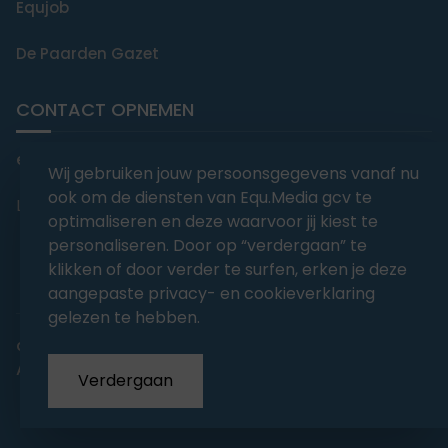
Equjob
De Paarden Gazet
CONTACT OPNEMEN
editorial@equmedia.be
Wij gebruiken jouw persoonsgegevens vanaf nu
ook om de diensten van Equ.Media gcv te
Langendamdreef 22 9880 Aalter België
optimaliseren en deze waarvoor jij kiest te
personaliseren. Door op “verdergaan” te
klikken of door verder te surfen, erken je deze
aangepaste privacy- en cookieverklaring
gelezen te hebben.
abonnementsvoorwaarden
Privacy
Algemene voorwaarden
Verdergaan
Copyrights 2026
EQU.MEDIA BV
. All Rights Reserved.
With
Love
from our team.