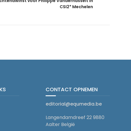
chtendwinst voor Philippe Vanderhasselt in
CSI2* Mechelen
NKS
CONTACT OPNEMEN
editorial@equmedia.be
Langendamdreef 22 9880
Aalter België