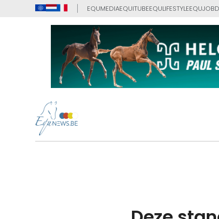
EQUMEDIA
EQUITUBE
EQULIFESTYLE
EQUJOB
D
Deze stan