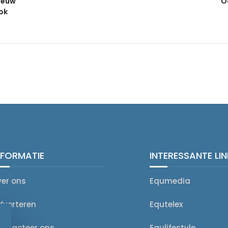
ieuw
O
ook
NFORMATIE
INTERESSANTE LI
ver ons
Equmedia
dverteren
Equtelex
ontacteer ons
Equlifestyle