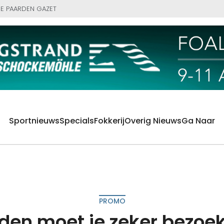
E PAARDEN GAZET
Sportnieuws
Specials
Fokkerij
Overig Nieuws
Ga Naar
PROMO
den moet je zeker bezoek