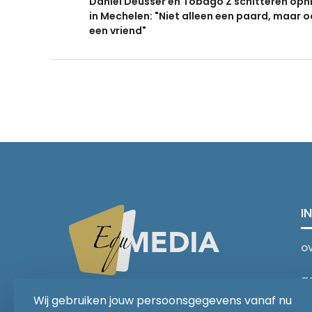
Daniel Deusser en Tobago Z schitteren opn
in Mechelen: "Niet alleen een paard, maar 
een vriend"
I
o
a
You Ride it We Write it,
Wij gebruiken jouw persoonsgegevens vanaf nu
Equestrian news
C